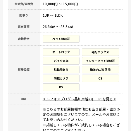
10,000円 ～ 15,000円
共益費/管理費
1DK ～ 1LDK
間取り
26.84㎡ ～ 35.54㎡
専有面積
建物特徴
ペット相談可
オートロック
宅配ボックス
バイク置場
インターネット接続可
部屋設備
駐輪場あり
敷地内ゴミ置場
防犯カメラ
CS
BS
＜ルフォンプログレ品川戸越の口コミを見る＞
URL
※こちらのお部屋情報の他にも空き部屋・空き予
定のお部屋もございますので、メールやお電話に
てお問い合わせください。
※掲載している物件がご成約している場合もござ
いますのでご了承ください。