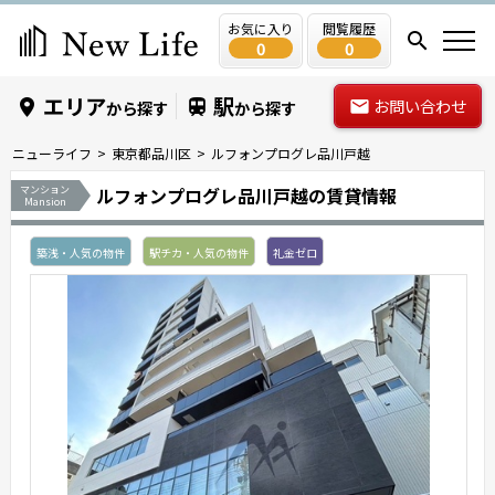
お気に入り
閲覧履歴
0
0
エリア
駅
お問い合わせ
から探す
から探す
ニューライフ
東京都品川区
ルフォンプログレ品川戸越
マンション
ルフォンプログレ品川戸越の賃貸情報
Mansion
築浅・人気の物件
駅チカ・人気の物件
礼金ゼロ