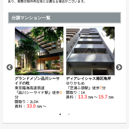
あり、実際の物件所在地とは異なる場合がございます。
分譲マンション一覧
宮
グランドメゾン品川シーサ
ディアレイシャス港区海岸
ローレ
ゆりかもめ
ゆりか
イドの杜
東京臨海高速鉄道
『芝浦ふ頭駅』徒歩
7
分
『日の
『品川シーサイド駅』徒歩
2
間取り：1K
間取り：
分
賃料：
〜
賃料：
13.3
15.7
万円
万円
間取り：2LDK
賃料：
〜
33.0
万円