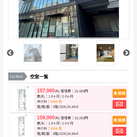
For Rent
空室一覧
157,000
/ 管理費：10,000円
追
円
敷/礼：
1.0ヶ月
/
1.0ヶ月
お
仲介料：
0.0ヶ月
階/間/面：6階/1DK/26.84㎡
159,000
/ 管理費：10,000円
追
円
敷/礼：
1.0ヶ月
/
1.0ヶ月
お
仲介料：
0.0ヶ月
階/間/面：8階/1DK/26.84㎡