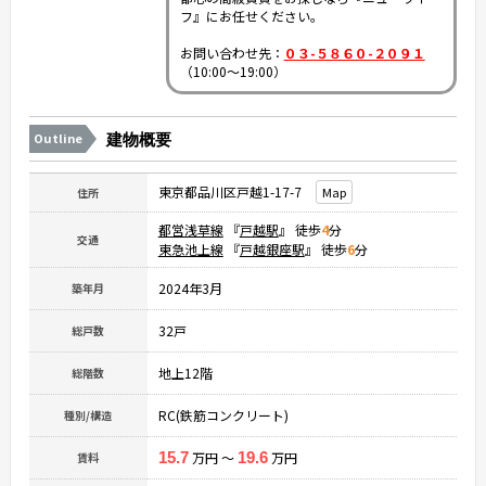
フ』にお任せください。
お問い合わせ先：
０３-５８６０-２０９１
（10:00～19:00）
Outline
建物概要
東京都品川区戸越1-17-7
Map
住所
都営浅草線
『
戸越駅
』 徒歩
4
分
交通
東急池上線
『
戸越銀座駅
』 徒歩
6
分
2024年3月
築年月
32戸
総戸数
地上12階
総階数
RC(鉄筋コンクリート)
種別/構造
15.7
万円 ～
19.6
万円
賃料