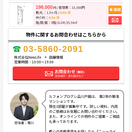
196,000
/ 管理費：15,000円
追
円
敷/礼：
1.0ヶ月
/
0.0ヶ月
お
仲介料：
0.0ヶ月
階/間/面：9階/1LDK/35.54㎡
物件に関するお問合わせはこちらから
03-5860-2091
株式会社NewLife
店舗情報
営業時間：10:00～19:00
ルフォンプログレ品川戸越は、 築2年の築浅
マンションです。
現在3部屋が募集中です。詳しい資料、内見
のご依頼はお気軽にお問い合わせください。
また、オンラインでの物件のご提案・ご相談
も承っております。
担当者：堀川
都心の高級賃貸をお探しなら『ニューライ