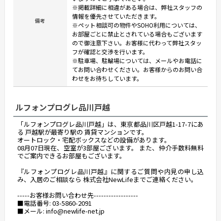
※掲載詳細に相違がある場合は、弊社スタッフの
情報を優先させていただきます。
備考
※ペット相談可の物件やSOHO利用については、
お部屋ごとに禁止とされている場合もございます
ので御注意下さい。お客様に代わって弊社スタッ
フが確認と交渉を行います。
※駐車場、駐輪場については、メールやお電話に
てお問い合わせください。お客様からのお問い合
わせをお待ちしています。
ルフォンプログレ品川戸越
「ルフォンプログレ品川戸越」は、東京都品川区戸越1-17-7にあ
る 戸越駅が最寄り駅の 賃貸マンションです。
オートロック・宅配ボックスなどの設備があります。
08月07日現在、空室が3部屋ございます。 また、仲介手数料無料
でご案内できるお部屋もございます。
『ルフォンプログレ品川戸越』に関するご質問や内見の申し込
み、入居のご相談なら 株式会社NewLifeまでご連絡ください。
-----お客様お問い合わせ先------------------
■電話番号: 03-5860-2091
■メール: info@newlife-net.jp