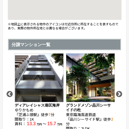
※地図上に表示される物件のアイコンは付近住所に所在することを表すもので
あり、実際の物件所在地とは異なる場合がございます。
分譲マンション一覧
宮
ディアレイシャス港区海岸
グランドメゾン品川シーサ
ローレ
ゆりかもめ
ゆりか
イドの杜
『芝浦ふ頭駅』徒歩
7
分
東京臨海高速鉄道
『日の
間取り：1K
『品川シーサイド駅』徒歩
2
間取り：
賃料：
〜
分
賃料：
13.3
15.7
万円
万円
間取り：2LDK