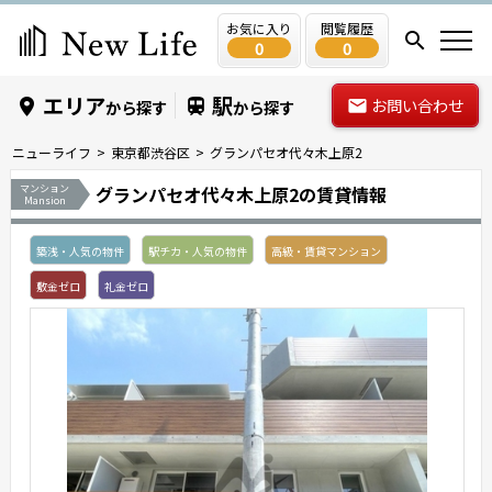
お気に入り
閲覧履歴
0
0
エリア
駅
お問い合わせ
から探す
から探す
ニューライフ
東京都渋谷区
グランパセオ代々木上原2
マンション
グランパセオ代々木上原2の賃貸情報
Mansion
築浅・人気の物件
駅チカ・人気の物件
高級・賃貸マンション
敷金ゼロ
礼金ゼロ