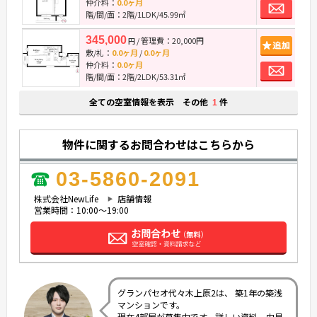
お
仲介料：
0.0ヶ月
階/間/面：2階/1LDK/45.99㎡
345,000
/ 管理費：20,000円
追
円
敷/礼：
0.0ヶ月
/
0.0ヶ月
お
仲介料：
0.0ヶ月
階/間/面：2階/2LDK/53.31㎡
全ての空室情報を表示 その他
件
1
物件に関するお問合わせはこちらから
03-5860-2091
株式会社NewLife
店舗情報
営業時間：10:00～19:00
グランパセオ代々木上原2は、 築1年の築浅
マンションです。
現在4部屋が募集中です。詳しい資料、内見