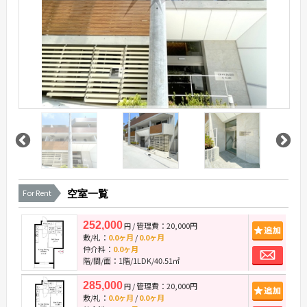
For Rent
空室一覧
252,000
/ 管理費：20,000円
追
円
敷/礼：
0.0ヶ月
/
0.0ヶ月
お
仲介料：
0.0ヶ月
階/間/面：1階/1LDK/40.51㎡
285,000
/ 管理費：20,000円
追
円
敷/礼：
0.0ヶ月
/
0.0ヶ月