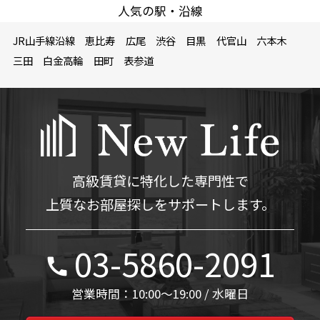
人気の駅・沿線
JR山手線沿線
恵比寿
広尾
渋谷
目黒
代官山
六本木
三田
白金高輪
田町
表参道
高級賃貸に特化した専門性で
上質なお部屋探しをサポートします。
03-5860-2091
営業時間：10:00～19:00 / 水曜日