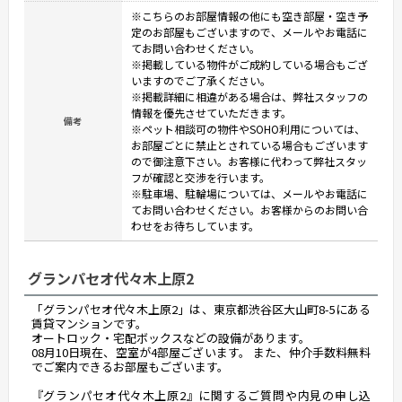
※こちらのお部屋情報の他にも空き部屋・空き予
定のお部屋もございますので、メールやお電話に
てお問い合わせください。
※掲載している物件がご成約している場合もござ
いますのでご了承ください。
※掲載詳細に相違がある場合は、弊社スタッフの
情報を優先させていただきます。
備考
※ペット相談可の物件やSOHO利用については、
お部屋ごとに禁止とされている場合もございます
ので御注意下さい。お客様に代わって弊社スタッ
フが確認と交渉を行います。
※駐車場、駐輪場については、メールやお電話に
てお問い合わせください。お客様からのお問い合
わせをお待ちしています。
グランパセオ代々木上原2
「グランパセオ代々木上原2」は、東京都渋谷区大山町8-5にある
賃貸マンションです。
オートロック・宅配ボックスなどの設備があります。
08月10日現在、空室が4部屋ございます。 また、仲介手数料無料
でご案内できるお部屋もございます。
『グランパセオ代々木上原2』に関するご質問や内見の申し込