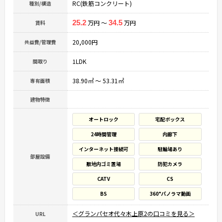
RC(鉄筋コンクリート)
種別/構造
25.2
万円 ～
34.5
万円
賃料
20,000円
共益費/管理費
1LDK
間取り
38.90㎡ ～ 53.31㎡
専有面積
建物特徴
オートロック
宅配ボックス
24時間管理
内廊下
インターネット接続可
駐輪場あり
部屋設備
敷地内ゴミ置場
防犯カメラ
CATV
CS
BS
360°パノラマ動画
＜グランパセオ代々木上原2の口コミを見る＞
URL