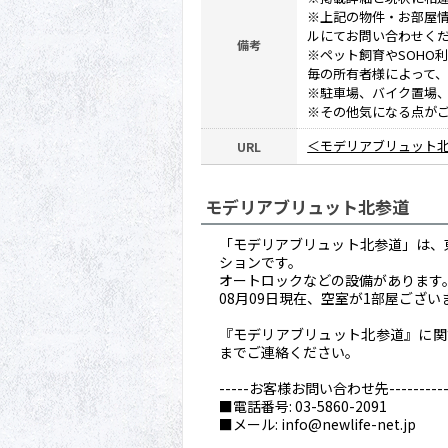
※上記の物件・お部屋
ルにてお問い合わせく
備考
※ペット飼育やSOHO
毎の所有者様によって
※駐車場、バイク置場
※その他気になる点が
＜モデリアブリュット
URL
モデリアブリュット北参道
「モデリアブリュット北参道」は、東
ションです。
オートロックなどの設備があります
08月09日現在、空室が1部屋ござ
『モデリアブリュット北参道』に関す
までご連絡ください。
-----お客様お問い合わせ先------------
■電話番号: 03-5860-2091
■メール: info@newlife-net.jp