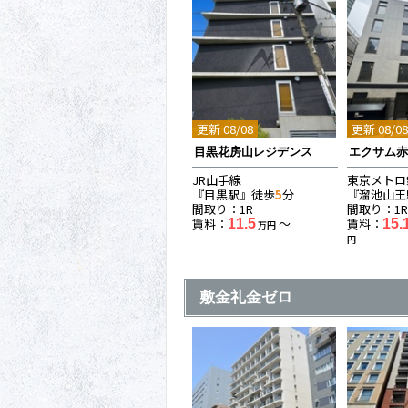
更新 08/08
更新 08/0
目黒花房山レジデンス
エクサム
JR山手線
東京メトロ
『目黒駅』徒歩
5
分
『溜池山王
間取り：1R
間取り：1R
賃料：
〜
賃料：
11.5
15.
万円
円
敷金礼金ゼロ