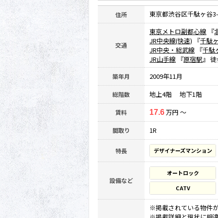
東京都渋谷区千駄ヶ谷3-3
住所
東京メトロ副都心線
『
JR中央線(快速)
『
千駄
交通
JR中央・総武線
『
千駄
JR山手線
『
原宿駅
』 徒
2009年11月
築年月
地上4階 地下1階
総階数
万円 ～
賃料
17.6
1R
間取り
特長
デザイナーズマンション
オートロック
設備など
CATV
※掲載されている物件
※掲載詳細と現状に相