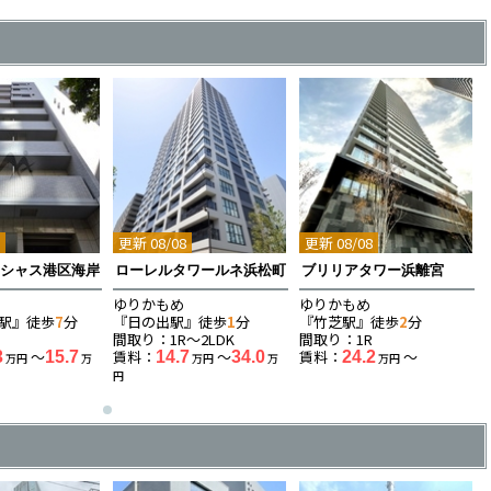
8
更新 08/08
更新 08/08
イシャス港区海岸
ローレルタワールネ浜松町
ブリリアタワー浜離宮
ゆりかもめ
ゆりかもめ
駅』徒歩
7
分
『日の出駅』徒歩
1
分
『竹芝駅』徒歩
2
分
K
間取り：1R〜2LDK
間取り：1R
〜
賃料：
〜
賃料：
〜
3
15.7
14.7
34.0
24.2
万円
万
万円
万
万円
円