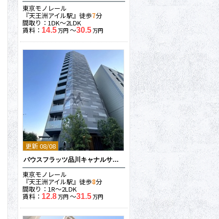
東京モノレール
『天王洲アイル駅』徒歩
7
分
間取り：1DK〜2LDK
賃料：
〜
14.5
30.5
万円
万円
更新 08/08
バウスフラッツ品川キャナルサイド
東京モノレール
『天王洲アイル駅』徒歩
8
分
間取り：1R〜2LDK
賃料：
〜
12.8
31.5
万円
万円