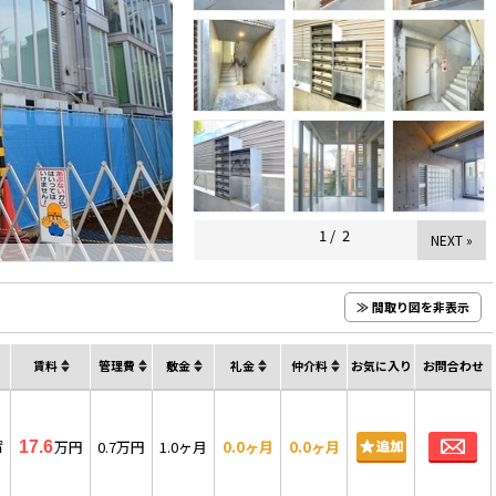
1
/
2
NEXT »
≫ 間取り図を非表示
賃料
管理費
敷金
礼金
仲介料
お気に入り
お問合わせ
お
㎡
万円
0.7万円
1.0ヶ月
0.0ヶ月
0.0ヶ月
17.6