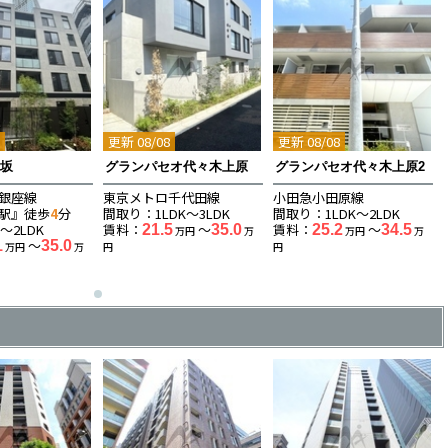
8
更新 08/08
更新 08/08
赤坂
グランパセオ代々木上原
グランパセオ代々木上原2
銀座線
東京メトロ千代田線
小田急小田原線
駅』徒歩
4
分
間取り：1LDK〜3LDK
間取り：1LDK〜2LDK
〜2LDK
賃料：
〜
賃料：
〜
21.5
35.0
25.2
34.5
万円
万
万円
万
〜
1
35.0
万円
万
円
円