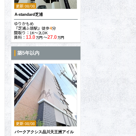
更新 08/08
A-standard芝浦
ゆりかもめ
『芝浦ふ頭駅』徒歩
4
分
間取り：1K〜2LDK
賃料：
〜
13.0
27.0
万円
万円
築5年以内
更新 08/08
パークアクシス品川天王洲アイル