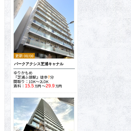
更新 08/08
パークアクシス芝浦キャナル
ゆりかもめ
『芝浦ふ頭駅』徒歩
7
分
間取り：1DK〜2LDK
賃料：
〜
15.5
29.9
万円
万円