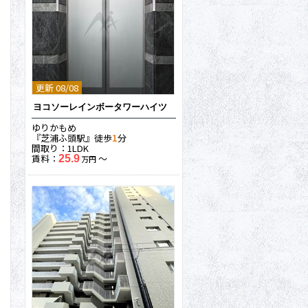
更新 08/08
ヨコソーレインボータワーハイツ
ゆりかもめ
『芝浦ふ頭駅』徒歩
1
分
間取り：1LDK
賃料：
〜
25.9
万円