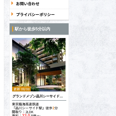
お問い合わせ
プライバシーポリシー
駅から徒歩5分以内
更新 08/08
グランドメゾン品川シーサイドの杜
東京臨海高速鉄道
『品川シーサイド駅』徒歩
2
分
間取り：2LDK
賃料：
〜
33.0
万円