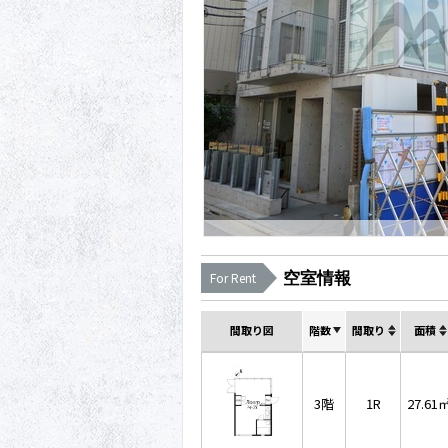
空室情報
For Rent
間取り図
階数
間取り
面積
3階
1R
27.61