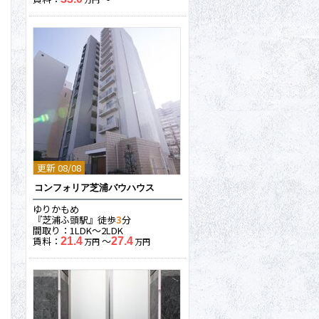
更新 08/08
コンフォリア芝浦バウハウス
ゆりかもめ
『芝浦ふ頭駅』徒歩
3
分
間取り：1LDK〜2LDK
賃料：
〜
21.4
27.4
万円
万円