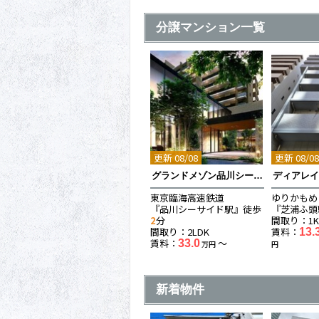
分譲マンション一覧
更新 08/08
更新 08/0
グランドメゾン品川シーサイドの杜
ディアレ
東京臨海高速鉄道
ゆりかもめ
『品川シーサイド駅』徒歩
『芝浦ふ頭
2
分
間取り：1
間取り：2LDK
賃料：
13.
賃料：
〜
33.0
万円
円
新着物件