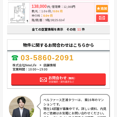
138,000
/ 管理費：12,000円
追
円
敷/礼：
1.0ヶ月
/
0.0ヶ月
お
仲介料：
0.0ヶ月
階/間/面：9階/1R/25.02㎡
全ての空室情報を表示 その他
件
11
物件に関するお問合わせはこちらから
03-5860-2091
株式会社NewLife
店舗情報
営業時間：10:00～19:00
ベルファース芝浦タワーは、 築16年のマン
ションです。
現在14部屋が募集中です。詳しい資料、内見
のご依頼はお気軽にお問い合わせください。