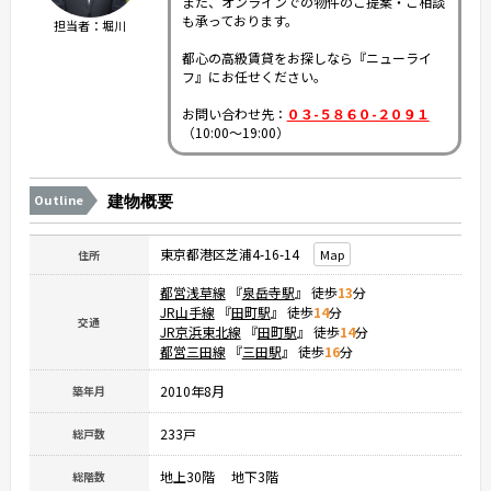
また、オンラインでの物件のご提案・ご相談
も承っております。
担当者：堀川
都心の高級賃貸をお探しなら『ニューライ
フ』にお任せください。
お問い合わせ先：
０３-５８６０-２０９１
（10:00～19:00）
Outline
建物概要
東京都港区芝浦4-16-14
Map
住所
都営浅草線
『
泉岳寺駅
』 徒歩
13
分
JR山手線
『
田町駅
』 徒歩
14
分
交通
JR京浜東北線
『
田町駅
』 徒歩
14
分
都営三田線
『
三田駅
』 徒歩
16
分
2010年8月
築年月
233戸
総戸数
地上30階 地下3階
総階数