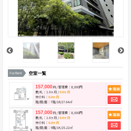
For Rent
空室一覧
157,000
/ 管理費：8,000円
追
円
敷/礼：
1.0ヶ月
/
0.0ヶ月
お
仲介料：
0.0ヶ月
階/間/面：7階/1R/27.64㎡
157,000
/ 管理費：8,000円
追
円
敷/礼：
1.0ヶ月
/
0.0ヶ月
お
仲介料：
0.0ヶ月
階/間/面：9階/1K/25.22㎡