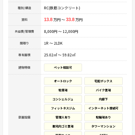
RC(鉄筋コンクリート)
種別/構造
13.8
万円 ～
33.8
万円
賃料
8,000円 ～ 12,000円
共益費/管理費
1R ～ 2LDK
間取り
25.02㎡ ～ 59.82㎡
専有面積
建物特徴
ペット相談可
オートロック
宅配ボックス
駐車場
バイク置場
コンシェルジュ
内廊下
フィットネスジム
インターネット接続可
部屋設備
管理人有り
駐輪場あり
敷地内ゴミ置場
タワーマンション