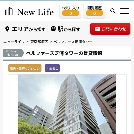
お気に入り
閲覧履歴
0
0
エリア
駅
お問い合わせ
から探す
から探す
ニューライフ
東京都港区
ベルファース芝浦タワー
マンション
ベルファース芝浦タワーの賃貸情報
Mansion
高級・賃貸マンション
礼金ゼロ