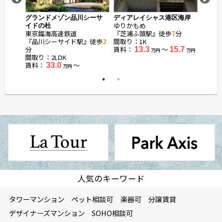
宮
グランドメゾン品川シーサ
ディアレイシャス港区海岸
ローレ
ゆりかもめ
ゆりか
イドの杜
東京臨海高速鉄道
『芝浦ふ頭駅』徒歩
7
分
『日の
『品川シーサイド駅』徒歩
2
間取り：1K
間取り：
分
賃料：
〜
賃料：
13.3
15.7
万円
万円
間取り：2LDK
賃料：
〜
33.0
万円
人気のキーワード
タワーマンション
ペット相談可
楽器可
分譲賃貸
デザイナーズマンション
SOHO相談可