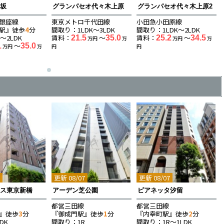
赤坂
グランパセオ代々木上原
グランパセオ代々木上原2
銀座線
東京メトロ千代田線
小田急小田原線
駅』徒歩
4
分
間取り：1LDK〜3LDK
間取り：1LDK〜2LDK
〜2LDK
賃料：
〜
賃料：
〜
21.5
35.0
25.2
34.5
万円
万
万円
万
〜
1
35.0
万円
万
円
円
7
更新 08/07
更新 08/07
ウス東京新橋
アーデン芝公園
ピアネッタ汐留
都営三田線
都営三田線
』徒歩
3
分
『御成門駅』徒歩
1
分
『内幸町駅』徒歩
2
分
DK
間取り：1R
間取り：1R〜1LDK