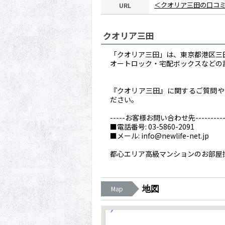
＜クオリア三田の口コ
URL
クオリア三田
「クオリア三田」は、東京都港区三田
オートロック・宅配ボックスなどの
『クオリア三田』に関するご質問や内
ださい。
-----お客様お問い合わせ先------------
■電話番号: 03-5860-2091
■メール: info@newlife-net.jp
都心エリア高級マンションのお部屋
地図
Map