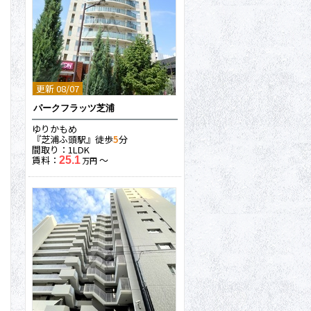
更新 08/07
パークフラッツ芝浦
ゆりかもめ
『芝浦ふ頭駅』徒歩
5
分
間取り：1LDK
賃料：
〜
25.1
万円