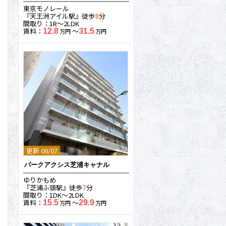
東京モノレール
『天王洲アイル駅』徒歩
8
分
間取り：1R〜2LDK
賃料：
〜
12.8
31.5
万円
万円
更新 08/07
パークアクシス芝浦キャナル
ゆりかもめ
『芝浦ふ頭駅』徒歩
7
分
間取り：1DK〜2LDK
賃料：
〜
15.5
29.9
万円
万円