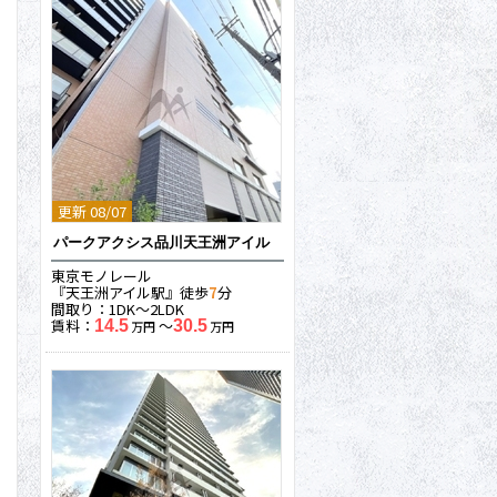
更新 08/07
パークアクシス品川天王洲アイル
東京モノレール
『天王洲アイル駅』徒歩
7
分
間取り：1DK〜2LDK
賃料：
〜
14.5
30.5
万円
万円