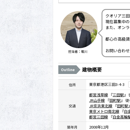
クオリア三田
現在募集中の
また、オンラ
都心の高級賃
お問い合わせ
担当者：堀川
建物概要
Outline
東京都港区三田3-4-3
住所
都営浅草線
『
三田駅
』
JR山手線
『
田町駅
』 徒
JR京浜東北線
『
田町駅
交通
東京メトロ南北線
『
白
都営三田線
『
白金高輪
2008年12月
築年月