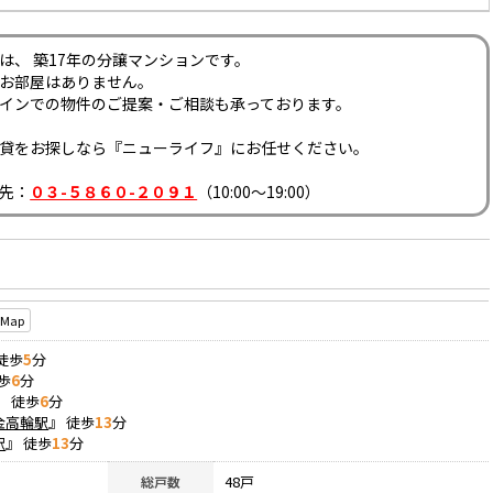
は、 築17年の分譲マンションです。
お部屋はありません。
インでの物件のご提案・ご相談も承っております。
貸をお探しなら『ニューライフ』にお任せください。
先：
０３-５８６０-２０９１
（10:00～19:00）
Map
 徒歩
5
分
歩
6
分
』 徒歩
6
分
金高輪駅
』 徒歩
13
分
駅
』 徒歩
13
分
48戸
総戸数