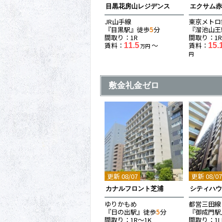
目黒花房山レジデンス
エクサム
JR山手線
東京メトロ
『目黒駅』徒歩
5
分
『溜池山王
間取り：1R
間取り：1R
賃料：
〜
賃料：
11.5
15.
万円
円
敷金礼金ゼロ
更新 08/07
更新 08/0
カナルフロント芝浦
シティハ
ゆりかもめ
都営三田線
『日の出駅』徒歩
5
分
『御成門駅
間取り：1R〜1K
間取り：1L