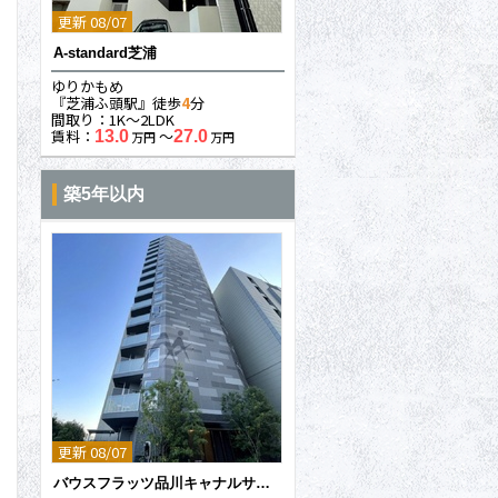
更新 08/07
A-standard芝浦
ゆりかもめ
『芝浦ふ頭駅』徒歩
4
分
間取り：1K〜2LDK
賃料：
〜
13.0
27.0
万円
万円
築5年以内
更新 08/07
バウスフラッツ品川キャナルサイド