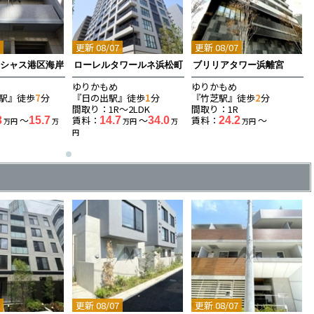
7
更新 08/07
更新 08/07
イシャス港区海岸
ローレルタワールネ浜松町
ブリリアタワー浜離宮
ゆりかもめ
ゆりかもめ
駅』徒歩
7
分
『日の出駅』徒歩
1
分
『竹芝駅』徒歩
2
分
K
間取り：1R〜2LDK
間取り：1R
〜
賃料：
〜
賃料：
〜
3
15.7
14.7
34.0
24.2
万円
万
万円
万
万円
円
7
更新 08/07
更新 08/07