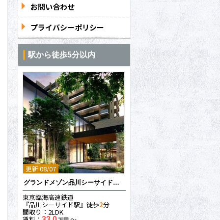
お問い合わせ
プライバシーポリシー
駅から徒歩5分以内
更新 08/07
グランドメゾン品川シーサイドの杜
東京臨海高速鉄道
『品川シーサイド駅』徒歩
2
分
間取り：2LDK
賃料：
〜
33.0
万円