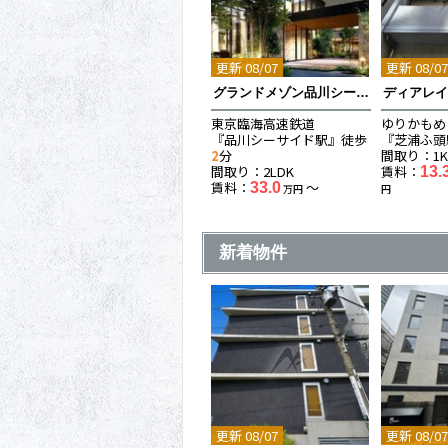
更新 08/07
更新 08/0
グランドメゾン品川シーサイドの杜
ディアレ
東京臨海高速鉄道
ゆりかもめ
『品川シーサイド駅』徒歩
『芝浦ふ頭
2
分
間取り：1
間取り：2LDK
賃料：
13.
賃料：
〜
33.0
万円
円
新着物件
更新 08/07
更新 08/0