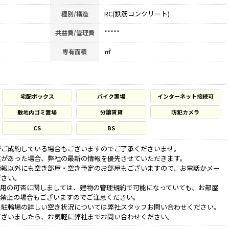
RC(鉄筋コンクリート)
種別/構造
*****
共益費/管理費
㎡
専有面積
宅配ボックス
バイク置場
インターネット接続可
敷地内ゴミ置場
分譲賃貸
防犯カメラ
CS
BS
がご成約している場合もございますのでご了承くださいませ。
違があった場合、弊社の最新の情報を優先させていただきます。
情報以外にも空き部屋・空き予定のお部屋もございますので、お電話かメー
ださい。
利用の可否に関しましては、建物の管理規約で可能になっていても、お部屋
、禁止の場合もございますのでご注意ください。
、駐輪場の詳しい空き状況については弊社スタッフお問い合わせください。
ございましたら、お気軽に弊社までお問い合わせください。