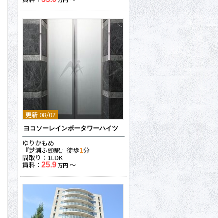
更新 08/07
ヨコソーレインボータワーハイツ
ゆりかもめ
『芝浦ふ頭駅』徒歩
1
分
間取り：1LDK
賃料：
〜
25.9
万円