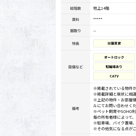
地上14階
総階数
*****
賃料
--
間取り
特長
分譲賃貸
オートロック
設備など
駐輪場あり
CATV
※掲載されている物件
※掲載詳細と現状に相
※上記の物件・お部屋
ルにてお問い合わせく
備考
※ペット飼育やSOHO
毎の所有者様によって
※駐車場、バイク置場
※その他気になる点が