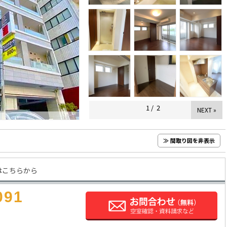
1
/
2
NEXT »
≫ 間取り図を非表示
はこちらから
091