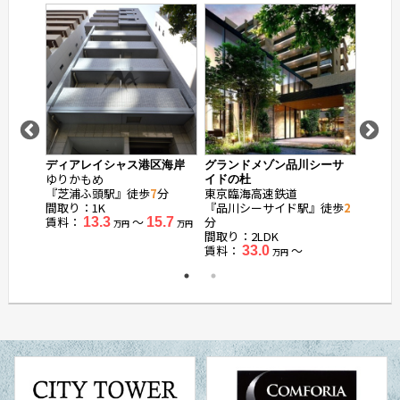
浜松町
ディアレイシャス港区海岸
グランドメゾン品川シーサ
ブリリ
ゆりかもめ
ゆりか
イドの杜
『芝浦ふ頭駅』徒歩
7
分
東京臨海高速鉄道
『竹芝
間取り：1K
『品川シーサイド駅』徒歩
2
間取り
賃料：
〜
分
賃料：
4.0
13.3
15.7
万円
万円
万円
間取り：2LDK
賃料：
〜
33.0
万円