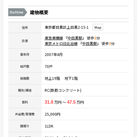
Outline
建物概要
東京都目黒区上目黒2-15-1
Map
住所
東急東横線
『
中目黒駅
』 徒歩
3
分
交通
東京メトロ日比谷線
『
中目黒駅
』 徒歩
3
分
2007年4月
築年月
70戸
総戸数
地上19階 地下1階
総階数
RC(鉄筋コンクリート)
種別/構造
31.8
万円 ～
47.5
万円
賃料
25,000円
共益費/管理費
1LDK
間取り