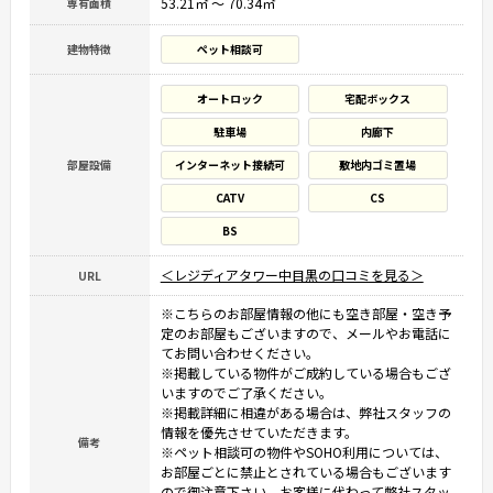
53.21㎡ ～ 70.34㎡
専有面積
建物特徴
ペット相談可
オートロック
宅配ボックス
駐車場
内廊下
部屋設備
インターネット接続可
敷地内ゴミ置場
CATV
CS
BS
＜レジディアタワー中目黒の口コミを見る＞
URL
※こちらのお部屋情報の他にも空き部屋・空き予
定のお部屋もございますので、メールやお電話に
てお問い合わせください。
※掲載している物件がご成約している場合もござ
いますのでご了承ください。
※掲載詳細に相違がある場合は、弊社スタッフの
情報を優先させていただきます。
備考
※ペット相談可の物件やSOHO利用については、
お部屋ごとに禁止とされている場合もございます
ので御注意下さい。お客様に代わって弊社スタッ