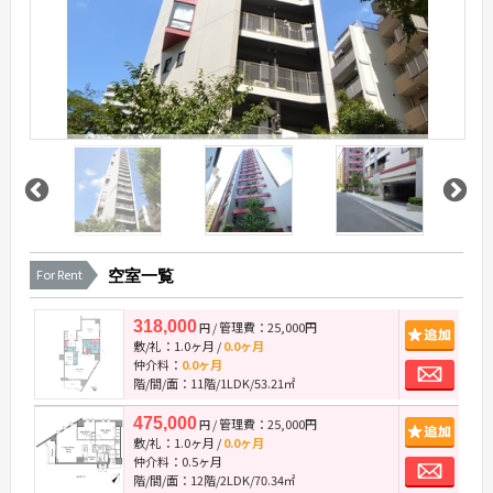
For Rent
空室一覧
318,000
/ 管理費：25,000円
追
円
敷/礼：
1.0ヶ月
/
0.0ヶ月
お
仲介料：
0.0ヶ月
階/間/面：11階/1LDK/53.21㎡
475,000
/ 管理費：25,000円
追
円
敷/礼：
1.0ヶ月
/
0.0ヶ月
お
仲介料：
0.5ヶ月
階/間/面：12階/2LDK/70.34㎡