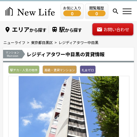
お気に入り
閲覧履歴
0
0
エリア
駅
お問い合わせ
から探す
から探す
ニューライフ
東京都目黒区
レジディアタワー中目黒
マンション
レジディアタワー中目黒の賃貸情報
Mansion
駅チカ・人気の物件
高級・賃貸マンション
礼金ゼロ