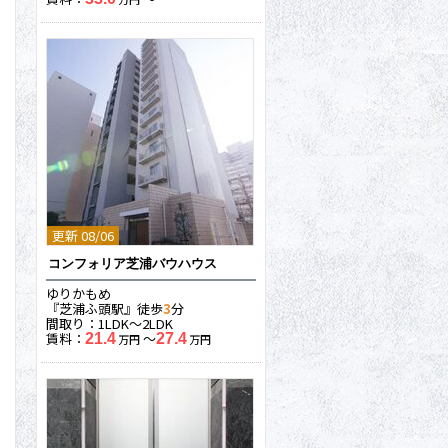
更新 08/06
コンフォリア芝浦バウハウス
ゆりかもめ
『芝浦ふ頭駅』徒歩
3
分
間取り：1LDK〜2LDK
賃料：
〜
21.4
27.4
万円
万円