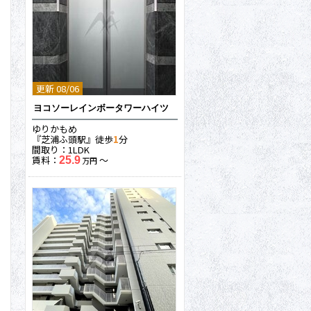
更新 08/06
ヨコソーレインボータワーハイツ
ゆりかもめ
『芝浦ふ頭駅』徒歩
1
分
間取り：1LDK
賃料：
〜
25.9
万円