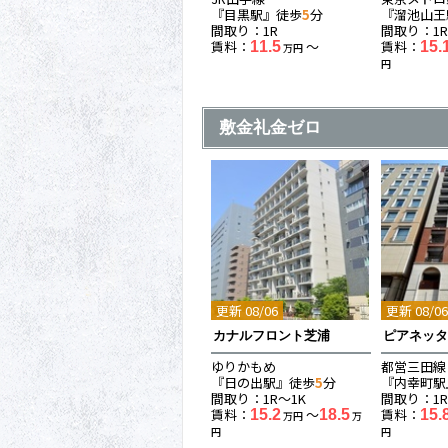
『目黒駅』徒歩
5
分
『溜池山王
間取り：1R
間取り：1R
賃料：
〜
賃料：
11.5
15.
万円
円
敷金礼金ゼロ
更新 08/06
更新 08/0
カナルフロント芝浦
ピアネッ
ゆりかもめ
都営三田線
『日の出駅』徒歩
5
分
『内幸町駅
間取り：1R〜1K
間取り：1R
賃料：
〜
賃料：
15.2
18.5
15.
万円
万
円
円