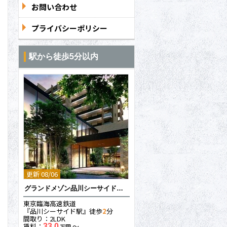
お問い合わせ
プライバシーポリシー
駅から徒歩5分以内
更新 08/06
グランドメゾン品川シーサイドの杜
東京臨海高速鉄道
『品川シーサイド駅』徒歩
2
分
間取り：2LDK
賃料：
〜
33.0
万円