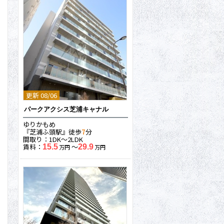
更新 08/06
パークアクシス芝浦キャナル
ゆりかもめ
『芝浦ふ頭駅』徒歩
7
分
間取り：1DK〜2LDK
賃料：
〜
15.5
29.9
万円
万円