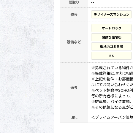
--
間取り
特長
デザイナーズマンション
オートロック
閑静な住宅街
設備など
敷地内ゴミ置場
BS
※掲載されている物件
※掲載詳細と現状に相
※上記の物件・お部屋
ルにてお問い合わせく
備考
※ペット飼育やSOHO
毎の所有者様によって
※駐車場、バイク置場
※その他気になる点が
＜プライムアーバン笹
URL