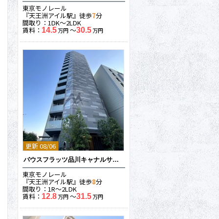
東京モノレール
『天王洲アイル駅』徒歩
7
分
間取り：1DK〜2LDK
賃料：
〜
14.5
30.5
万円
万円
更新 08/06
バウスフラッツ品川キャナルサイド
東京モノレール
『天王洲アイル駅』徒歩
8
分
間取り：1R〜2LDK
賃料：
〜
12.8
31.5
万円
万円