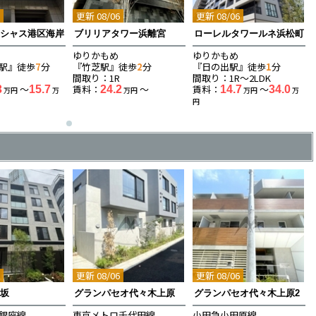
6
更新 08/06
更新 08/06
イシャス港区海岸
ブリリアタワー浜離宮
ローレルタワールネ浜松町
ゆりかもめ
ゆりかもめ
駅』徒歩
7
分
『竹芝駅』徒歩
2
分
『日の出駅』徒歩
1
分
K
間取り：1R
間取り：1R〜2LDK
〜
賃料：
〜
賃料：
〜
3
15.7
24.2
14.7
34.0
万円
万
万円
万円
万
円
6
更新 08/06
更新 08/06
赤坂
グランパセオ代々木上原
グランパセオ代々木上原2
銀座線
東京メトロ千代田線
小田急小田原線