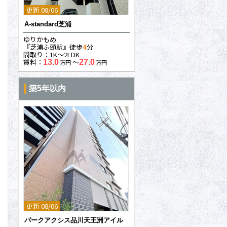
更新 08/06
A-standard芝浦
ゆりかもめ
『芝浦ふ頭駅』徒歩
4
分
間取り：1K〜2LDK
賃料：
〜
13.0
27.0
万円
万円
築5年以内
更新 08/06
パークアクシス品川天王洲アイル