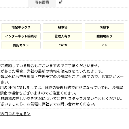
㎡
専有面積
宅配ボックス
駐車場
内廊下
インターネット接続可
管理人有り
駐輪場あり
防犯カメラ
CATV
CS
がご成約している場合もございますのでご了承くださいませ。
違があった場合、弊社の最新の情報を優先させていただきます。
情報以外にも空き部屋・空き予定のお部屋もございますので、お電話かメー
ださい。
利用の可否に関しましては、建物の管理規約で可能になっていても、お部屋
、禁止の場合もございますのでご注意ください。
、駐輪場の詳しい空き状況については弊社スタッフお問い合わせください。
ございましたら、お気軽に弊社までお問い合わせください。
塚の口コミを見る＞