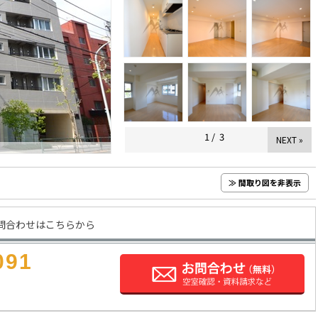
1
/
3
NEXT »
≫ 間取り図を非表示
問合わせはこちらから
091