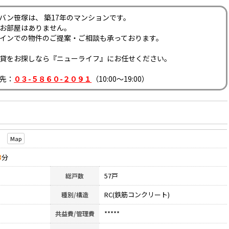
バン笹塚は、 築17年のマンションです。
お部屋はありません。
インでの物件のご提案・ご相談も承っております。
貸をお探しなら『ニューライフ』にお任せください。
先：
０３-５８６０-２０９１
（10:00～19:00）
1
Map
8
分
57戸
総戸数
RC(鉄筋コンクリート)
種別/構造
*****
共益費/管理費