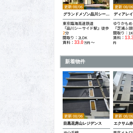
更新 08/06
更新 08/0
グランドメゾン品川シーサイドの杜
ディアレ
東京臨海高速鉄道
ゆりかもめ
『品川シーサイド駅』徒歩
『芝浦ふ頭
2
分
間取り：1
間取り：2LDK
賃料：
13.
賃料：
〜
33.0
万円
円
新着物件
更新 08/06
更新 08/0
目黒花房山レジデンス
エクサム
JR山手線
東京メトロ