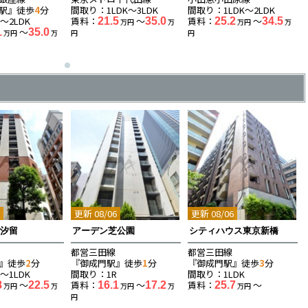
駅』徒歩
4
分
間取り：1LDK〜3LDK
間取り：1LDK〜2LDK
〜2LDK
賃料：
〜
賃料：
〜
21.5
35.0
25.2
34.5
万円
万
万円
万
〜
1
35.0
万円
万
円
円
6
更新 08/06
更新 08/06
タ汐留
アーデン芝公園
シティハウス東京新橋
都営三田線
都営三田線
』徒歩
2
分
『御成門駅』徒歩
1
分
『御成門駅』徒歩
3
分
〜1LDK
間取り：1R
間取り：1LDK
〜
賃料：
〜
賃料：
〜
8
22.5
16.1
17.2
25.7
万円
万
万円
万
万円
円