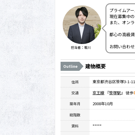
プライムアー
現在募集中の
また、オンラ
都心の高級賃
お問い合わせ
担当者：堀川
建物概要
Outline
東京都渋谷区笹塚3-1-1
住所
京王線
『
笹塚駅
』 徒歩
交通
2008年10月
築年月
総階数
*****
賃料