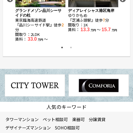
宮
グランドメゾン品川シーサ
ディアレイシャス港区海岸
ローレ
ゆりかもめ
ゆりか
イドの杜
東京臨海高速鉄道
『芝浦ふ頭駅』徒歩
7
分
『日の
『品川シーサイド駅』徒歩
2
間取り：1K
間取り：
分
賃料：
〜
賃料：
13.3
15.7
万円
万円
間取り：2LDK
賃料：
〜
33.0
万円
人気のキーワード
タワーマンション
ペット相談可
楽器可
分譲賃貸
デザイナーズマンション
SOHO相談可