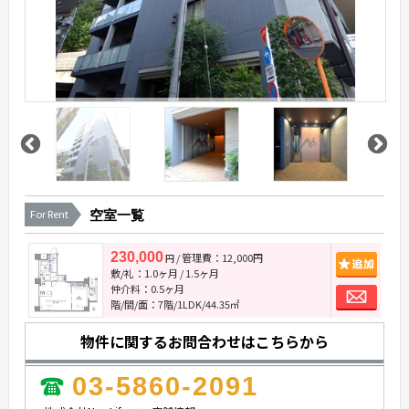
For Rent
空室一覧
230,000
/ 管理費：12,000円
追
円
敷/礼：
1.0ヶ月
/
1.5ヶ月
お
仲介料：
0.5ヶ月
階/間/面：7階/1LDK/44.35㎡
物件に関するお問合わせはこちらから
03-5860-2091