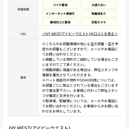
バイク置場
大通り沿い
部屋設備
インターネット接続可
駐輪場あり
敷地内ゴミ置場
防犯カメラ
＜IVY WEST(アイビーウエスト)の口コミを見る＞
URL
※こちらのお部屋情報の他にも空き部屋・空き予
定のお部屋もございますので、メールやお電話に
てお問い合わせください。
※掲載している物件がご成約している場合もござ
いますのでご了承ください。
※掲載詳細に相違がある場合は、弊社スタッフの
情報を優先させていただきます。
備考
※ペット相談可の物件やSOHO利用については、
お部屋ごとに禁止とされている場合もございます
ので御注意下さい。お客様に代わって弊社スタッ
フが確認と交渉を行います。
※駐車場、駐輪場については、メールやお電話に
てお問い合わせください。お客様からのお問い合
わせをお待ちしています。
IVY WEST(アイビーウエスト)