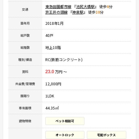
東急田園都市線
『
池尻大橋駅
』 徒歩
6
分
交通
京王井の頭線
『
神泉駅
』 徒歩
10
分
2018年1月
築年月
40戸
総戸数
地上10階
総階数
RC(鉄筋コンクリート)
種別/構造
23.0
万円 ～
賃料
12,000円
共益費/管理費
1LDK
間取り
44.35㎡
専有面積
建物特徴
ペット相談可
オートロック
宅配ボックス