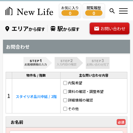
お気に入り
閲覧履歴
0
0
エリア
駅
お問い合わせ
から探す
から探す
お問合わせ
物件名 / 階数
主な問い合わせ内容
内覧希望
賃料の確認・調整希望
1
スタイリオ品川中延 / 2階
詳細情報の確認
その他
お名前
必須