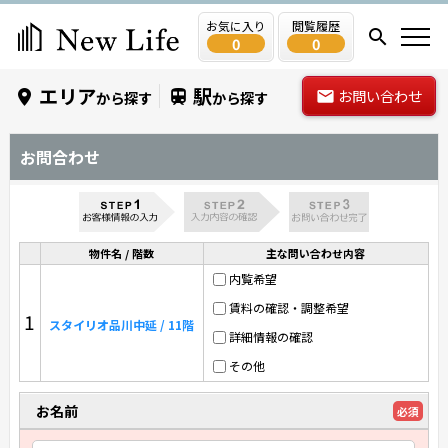
お気に入り
閲覧履歴
0
0
エリア
駅
お問い合わせ
から探す
から探す
お問合わせ
物件名 / 階数
主な問い合わせ内容
内覧希望
賃料の確認・調整希望
1
スタイリオ品川中延 / 11階
詳細情報の確認
その他
お名前
必須