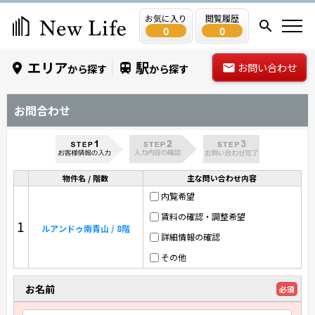
お気に入り
閲覧履歴
0
0
エリア
駅
お問い合わせ
から探す
から探す
お問合わせ
物件名 / 階数
主な問い合わせ内容
内覧希望
賃料の確認・調整希望
1
ルアンドゥ南青山 / 8階
詳細情報の確認
その他
お名前
必須