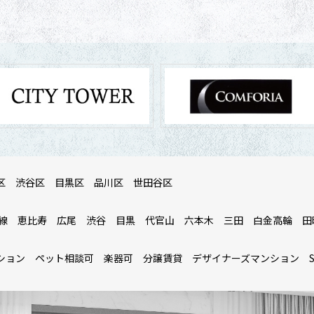
区
渋谷区
目黒区
品川区
世田谷区
線
恵比寿
広尾
渋谷
目黒
代官山
六本木
三田
白金高輪
田
ション
ペット相談可
楽器可
分譲賃貸
デザイナーズマンション