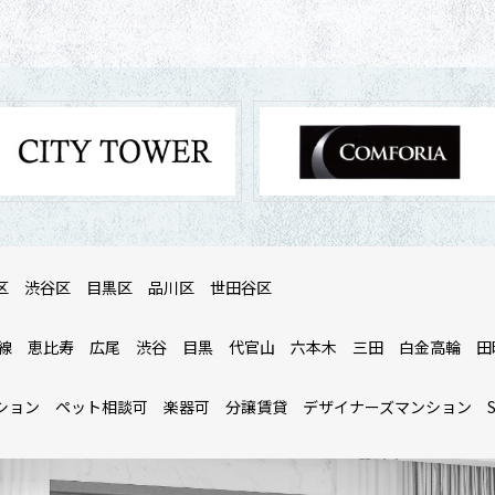
区
渋谷区
目黒区
品川区
世田谷区
線
恵比寿
広尾
渋谷
目黒
代官山
六本木
三田
白金高輪
田
ション
ペット相談可
楽器可
分譲賃貸
デザイナーズマンション