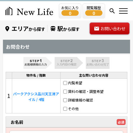
お気に入り
閲覧履歴
0
0
エリア
駅
お問い合わせ
から探す
から探す
お問合わせ
物件名 / 階数
主な問い合わせ内容
内覧希望
賃料の確認・調整希望
パークアクシス品川天王洲ア
1
イル / 4階
詳細情報の確認
その他
お名前
必須