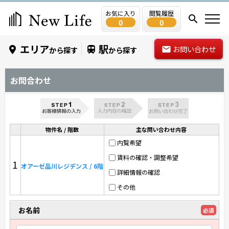
お気に入り
閲覧履歴
0
0
エリア
駅
お問い合わせ
から探す
から探す
お問合わせ
物件名 / 階数
主な問い合わせ内容
内覧希望
賃料の確認・調整希望
1
オアーゼ品川レジデンス / 6階
詳細情報の確認
その他
お名前
必須