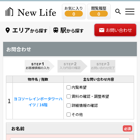
お気に入り
閲覧履歴
0
0
エリア
駅
お問い合わせ
から探す
から探す
お問合わせ
物件名 / 階数
主な問い合わせ内容
内覧希望
賃料の確認・調整希望
ヨコソーレインボータワーハ
1
イツ / 16階
詳細情報の確認
その他
お名前
必須