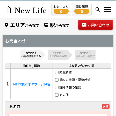
お気に入り
閲覧履歴
0
0
エリア
駅
お問い合わせ
から探す
から探す
お問合わせ
物件名 / 階数
主な問い合わせ内容
内覧希望
賃料の確認・調整希望
1
MFPR代々木タワー / 14階
詳細情報の確認
その他
お名前
必須