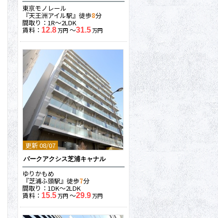
東京モノレール
『天王洲アイル駅』徒歩
8
分
間取り：1R〜2LDK
賃料：
〜
12.8
31.5
万円
万円
更新 08/07
パークアクシス芝浦キャナル
ゆりかもめ
『芝浦ふ頭駅』徒歩
7
分
間取り：1DK〜2LDK
賃料：
〜
15.5
29.9
万円
万円