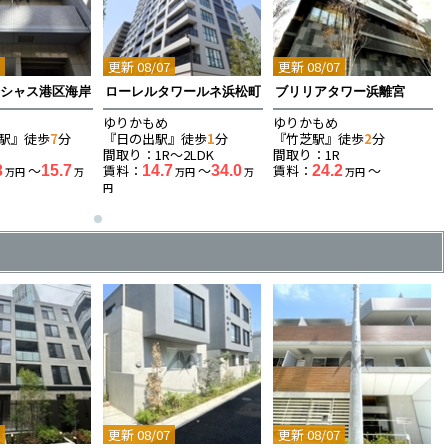
7
更新 08/07
更新 08/07
イシャス港区海岸
ローレルタワールネ浜松町
ブリリアタワー浜離宮
ゆりかもめ
ゆりかもめ
駅』徒歩
7
分
『日の出駅』徒歩
1
分
『竹芝駅』徒歩
2
分
K
間取り：1R〜2LDK
間取り：1R
〜
賃料：
〜
賃料：
〜
3
15.7
14.7
34.0
24.2
万円
万
万円
万
万円
円
7
更新 08/07
更新 08/07