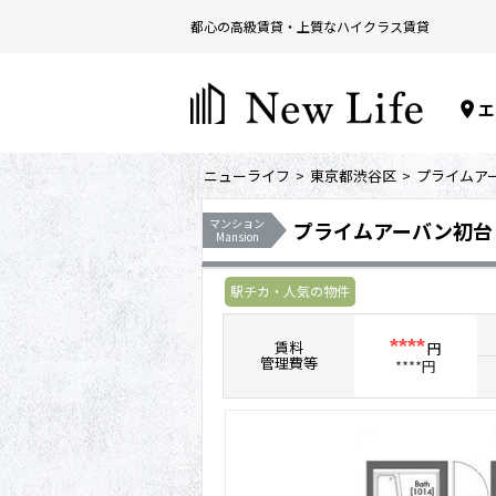
都心の高級賃貸・上質なハイクラス賃貸
エ
ニューライフ
東京都渋谷区
プライムア
マンション
プライムアーバン初台 5
Mansion
駅チカ・人気の物件
****
賃料
円
管理費等
****円