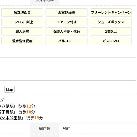
独立洗面台
浴室乾燥機
フリーレントキャンペーン
コンロ2口以上
エアコン付き
シューズボックス
即入居可
保証人不要・代行
2階以上
温水洗浄便座
バルコニー
ガスコンロ
1
Map
1
分
木八幡駅
』 徒歩
12
分
五丁目駅
』 徒歩
18
分
代々木公園駅
』 徒歩
19
分
96戸
総戸数