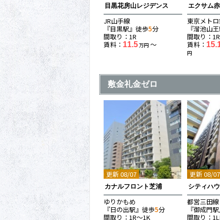
目黒花房山レジデンス
エクサム
JR山手線
東京メトロ
『目黒駅』徒歩
5
分
『溜池山王
間取り：1R
間取り：1R
賃料：
〜
賃料：
11.5
15.
万円
円
敷金礼金ゼロ
更新 08/07
更新 08/0
カナルフロント芝浦
シティハ
ゆりかもめ
都営三田線
『日の出駅』徒歩
5
分
『御成門駅
間取り：1R〜1K
間取り：1L