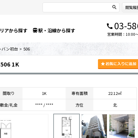
閲覧履
03-58
リアから探す
駅・沿線から探す
営業時間：10:00～1
ーバン初台
506
06 1K
間取り
1K
専有面積
22.12㎡
敷金/礼金
****
/
****
方位
北