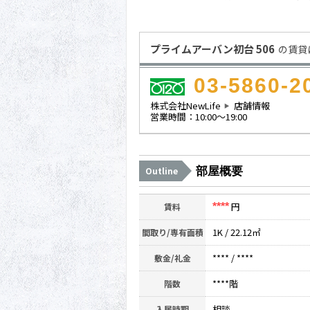
プライムアーバン初台 506
の賃貸
03-5860-2
株式会社NewLife
店舗情報
営業時間：10:00～19:00
部屋概要
Outline
円
賃料
****
1K / 22.12㎡
間取り/専有面積
****
/
****
敷金/礼金
****階
階数
相談
入居時期