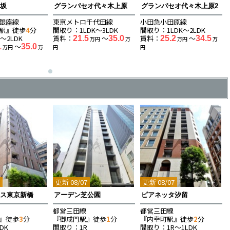
赤坂
グランパセオ代々木上原
グランパセオ代々木上原2
銀座線
東京メトロ千代田線
小田急小田原線
駅』徒歩
4
分
間取り：1LDK〜3LDK
間取り：1LDK〜2LDK
〜2LDK
賃料：
〜
賃料：
〜
21.5
35.0
25.2
34.5
万円
万
万円
万
〜
1
35.0
万円
万
円
円
7
更新 08/07
更新 08/07
ウス東京新橋
アーデン芝公園
ピアネッタ汐留
都営三田線
都営三田線
』徒歩
3
分
『御成門駅』徒歩
1
分
『内幸町駅』徒歩
2
分
DK
間取り：1R
間取り：1R〜1LDK