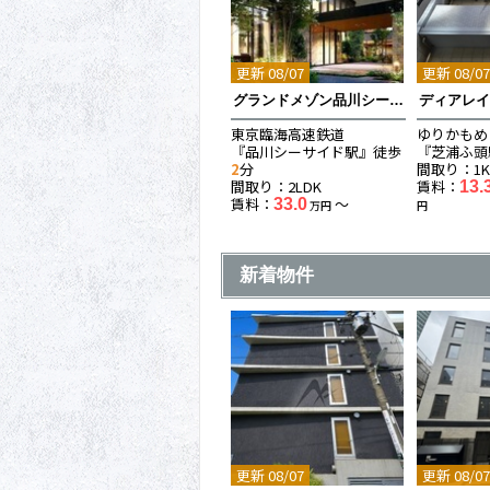
更新 08/07
更新 08/0
グランドメゾン品川シーサイドの杜
ディアレ
東京臨海高速鉄道
ゆりかもめ
『品川シーサイド駅』徒歩
『芝浦ふ頭
2
分
間取り：1
間取り：2LDK
賃料：
13.
賃料：
〜
33.0
万円
円
新着物件
更新 08/07
更新 08/0