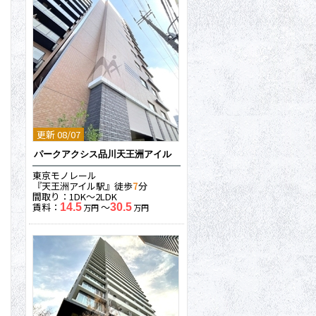
更新 08/07
パークアクシス品川天王洲アイル
東京モノレール
『天王洲アイル駅』徒歩
7
分
間取り：1DK〜2LDK
賃料：
〜
14.5
30.5
万円
万円