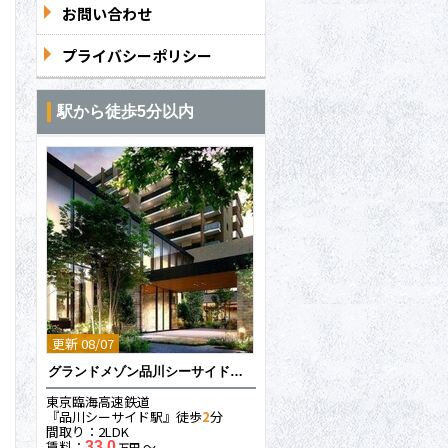
お問い合わせ
プライバシーポリシー
駅から徒歩5分以内
更新 08/07
グランドメゾン品川シーサイドの杜
東京臨海高速鉄道
『品川シーサイド駅』徒歩
2
分
間取り：2LDK
賃料：
〜
33.0
万円