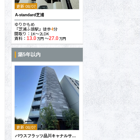
更新 08/07
A-standard芝浦
ゆりかもめ
『芝浦ふ頭駅』徒歩
4
分
間取り：1K〜2LDK
賃料：
〜
13.0
27.0
万円
万円
築5年以内
更新 08/07
バウスフラッツ品川キャナルサイド