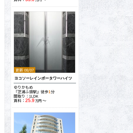
更新 08/07
ヨコソーレインボータワーハイツ
ゆりかもめ
『芝浦ふ頭駅』徒歩
1
分
間取り：1LDK
賃料：
〜
25.9
万円