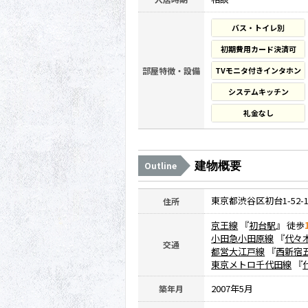
バス・トイレ別
初期費用カード決済可
部屋特徴・設備
TVモニタ付きインタホン
システムキッチン
礼金なし
建物概要
Outline
東京都渋谷区初台1-52-
住所
京王線
『
初台駅
』 徒歩
小田急小田原線
『
代々
交通
都営大江戸線
『
西新宿
東京メトロ千代田線
『
2007年5月
築年月