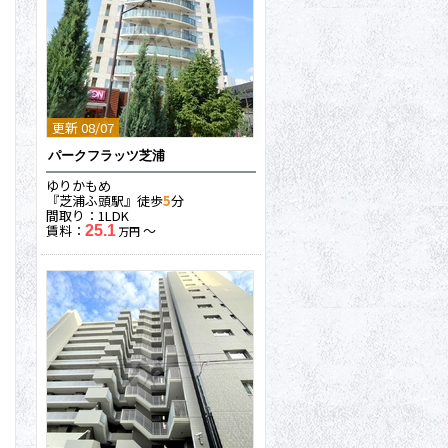
更新 08/07
パークフラッツ芝浦
ゆりかもめ
『芝浦ふ頭駅』徒歩
5
分
間取り：1LDK
賃料：
〜
25.1
万円