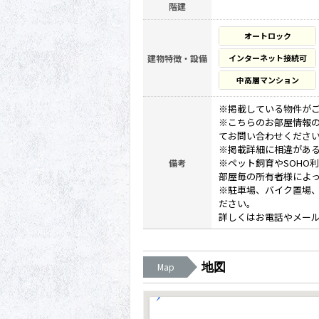
階建
オートロック
建物特徴・設備
インターネット接続可
中高層マンション
※掲載している物件が
※こちらのお部屋情報
てお問い合わせくださ
※掲載詳細に相違があ
※ペット飼育やSOHO
備考
部屋毎の所有者様によ
※駐車場、バイク置場
ださい。
詳しくはお電話やメー
地図
Map