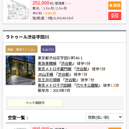
251,000
/ 管理費：---
追
円
敷/礼：
1.0ヶ月
/
2.0ヶ月
お
仲介料：
0.0ヶ月
階/間/面：9階/1LDK/40.03㎡
ラトゥール渋谷宇田川
高級・賃貸マンション
礼金ゼロ
東京都渋谷区宇田川町40-1
東急東横線
『
渋谷駅
』 徒歩
6
分
東京メトロ半蔵門線
『
渋谷駅
』 徒歩
6
分
JR山手線
『
渋谷駅
』 徒歩
7
分
京王井の頭線
『
渋谷駅
』 徒歩
7
分
東京メトロ千代田線
『
代々木公園駅
』 徒歩
12
分
築年月：2019年7月
ペット相談可
空室一覧：