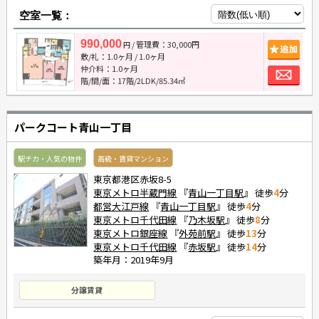
空室一覧：
990,000
/ 管理費：30,000円
追
円
敷/礼：
1.0ヶ月
/
1.0ヶ月
お
仲介料：
1.0ヶ月
階/間/面：17階/2LDK/85.34㎡
パークコート青山一丁目
駅チカ・人気の物件
高級・賃貸マンション
東京都港区赤坂8-5
東京メトロ半蔵門線
『
青山一丁目駅
』 徒歩
4
分
都営大江戸線
『
青山一丁目駅
』 徒歩
4
分
東京メトロ千代田線
『
乃木坂駅
』 徒歩
8
分
東京メトロ銀座線
『
外苑前駅
』 徒歩
13
分
東京メトロ千代田線
『
赤坂駅
』 徒歩
14
分
築年月：2019年9月
分譲賃貸