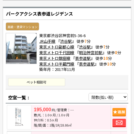
パークアクシス表参道レジデンス
高級・賃貸マンション
東京都渋谷区神宮前5-36-6
JR山手線
『
渋谷駅
』 徒歩
7
分
東京メトロ副都心線
『
渋谷駅
』 徒歩
7
分
東京メトロ千代田線
『
明治神宮前駅
』 徒歩
8
分
東京メトロ銀座線
『
表参道駅
』 徒歩
10
分
東京メトロ半蔵門線
『
表参道駅
』 徒歩
10
分
築年月：2017年11月
ペット相談可
空室一覧：
195,000
/ 管理費：---
追
円
敷/礼：
1.0ヶ月
/
1.0ヶ月
お
仲介料：
0.5ヶ月
階/間/面：1階/1R/28.86㎡