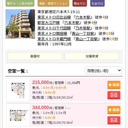
駅チカ・人気の物件
高級・賃貸マンション
敷金ゼロ
礼金ゼロ
東京都港区六本木7-19-11
東京メトロ日比谷線
『
六本木駅
』 徒歩
4
分
都営大江戸線
『
六本木駅
』 徒歩
4
分
東京メトロ千代田線
『
乃木坂駅
』 徒歩
6
分
東京メトロ銀座線
『
青山一丁目駅
』 徒歩
16
分
東京メトロ半蔵門線
『
青山一丁目駅
』 徒歩
16
分
築年月：1997年12月
楽器可
分譲賃貸
空室一覧：
215,000
/ 管理費：15,000円
追
円
敷/礼：
0.0ヶ月
/
0.0ヶ月
お
仲介料：
0.0ヶ月
階/間/面：2階/1LDK/50.22㎡
344,000
/ 管理費：---
追
円
敷/礼：
1.0ヶ月
/
1.5ヶ月
お
仲介料：
0.0ヶ月
階/間/面：7階/2LDK/70.56㎡