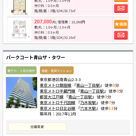
敷/礼：
1.0ヶ月
/
1.0ヶ月
お
仲介料：
0.5ヶ月
階/間/面：3階/1DK/36.73㎡
207,000
/ 管理費：10,000円
追
円
敷/礼：
1.0ヶ月
/
1.0ヶ月
お
仲介料：
0.5ヶ月
階/間/面：5階/1DK/32.19㎡
パークコート青山ザ・タワー
駅チカ・人気の物件
高級・賃貸マンション
東京都港区南青山2-3-3
東京メトロ銀座線
『
青山一丁目駅
』 徒歩
3
分
東京メトロ半蔵門線
『
青山一丁目駅
』 徒歩
3
分
都営大江戸線
『
青山一丁目駅
』 徒歩
3
分
東京メトロ千代田線
『
乃木坂駅
』 徒歩
7
分
東京メトロ日比谷線
『
六本木駅
』 徒歩
12
分
築年月：2017年12月
分譲賃貸