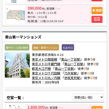
390,000
/ 管理費：---
追
円
敷/礼：
1.0ヶ月
/
1.0ヶ月
お
仲介料：
0.5ヶ月
階/間/面：11階/1LDK/58.25㎡
青山第一マンションズ
駅チカ・人気の物件
高級・賃貸マンション
礼金ゼロ
東京都港区赤坂8-4-10
東京メトロ銀座線
『
青山一丁目駅
』 徒歩
3
分
東京メトロ半蔵門線
『
青山一丁目駅
』 徒歩
3
分
都営大江戸線
『
青山一丁目駅
』 徒歩
3
分
東京メトロ千代田線
『
乃木坂駅
』 徒歩
10
分
東京メトロ丸ノ内線
『
赤坂見附駅
』 徒歩
18
分
築年月：2003年8月
空室一覧：
1,600,000
/ 管理費：---
追
円