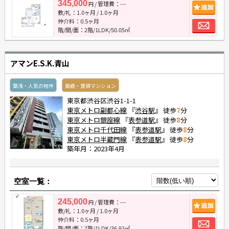
345,000
/ 管理費：---
追
円
敷/礼：
1.0ヶ月
/
1.0ヶ月
お
仲介料：
0.5ヶ月
階/間/面：2階/1LDK/50.05㎡
アマンE.S.K.青山
築浅・人気の物件
高級・賃貸マンション
東京都渋谷区渋谷1-1-1
東京メトロ副都心線
『
渋谷駅
』 徒歩
7
分
東京メトロ銀座線
『
表参道駅
』 徒歩
8
分
東京メトロ千代田線
『
表参道駅
』 徒歩
8
分
東京メトロ半蔵門線
『
表参道駅
』 徒歩
8
分
築年月：2023年4月
空室一覧：
245,000
/ 管理費：---
追
円
敷/礼：
1.0ヶ月
/
1.0ヶ月
お
仲介料：
0.5ヶ月
階/間/面：7階/1LDK/36.92㎡