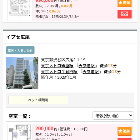
990,000
/ 管理費：---
追
円
敷/礼：
2.0ヶ月
/
0.0ヶ月
お
仲介料：
0.0ヶ月
階/間/面：18階/2LDK/84.3㎡
イプセ広尾
築浅・人気の物件
東京都渋谷区広尾3-1-19
東京メトロ銀座線
『
表参道駅
』 徒歩
13
分
東京メトロ半蔵門線
『
表参道駅
』 徒歩
13
分
築年月：2023年1月
ペット相談可
空室一覧：
200,000
/ 管理費：15,000円
追
円
敷/礼：
1.0ヶ月
/
1.0ヶ月
仲介料：
1.0ヶ月