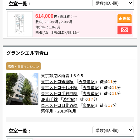
空室一覧：
614,000
/ 管理費：---
追
円
敷/礼：
1.0ヶ月
/
2.0ヶ月
お
仲介料：
1.0ヶ月
階/間/面：3階/2LDK/68.15㎡
グランシエル南青山
高級・賃貸マンション
東京都港区南青山6-9-5
東京メトロ銀座線
『
表参道駅
』 徒歩
11
分
東京メトロ千代田線
『
表参道駅
』 徒歩
11
分
東京メトロ半蔵門線
『
表参道駅
』 徒歩
11
分
JR山手線
『
渋谷駅
』 徒歩
17
分
東京メトロ日比谷線
『
広尾駅
』 徒歩
17
分
築年月：2019年8月
空室一覧：