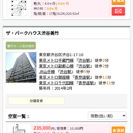
敷/礼：
4.0ヶ月
/
0.0ヶ月
お
仲介料：
0.0ヶ月
階/間/面：17階/3LDK/220.92㎡
ザ・パークハウス渋谷美竹
駅チカ・人気の物件
東京都渋谷区渋谷1-17-10
東京メトロ半蔵門線
『
渋谷駅
』 徒歩
2
分
東京メトロ副都心線
『
渋谷駅
』 徒歩
2
分
JR山手線
『
渋谷駅
』 徒歩
5
分
東京メトロ銀座線
『
表参道駅
』 徒歩
11
分
東京メトロ千代田線
『
表参道駅
』 徒歩
11
分
築年月：2014年2月
分譲賃貸
空室一覧：
235,000
/ 管理費：10,000円
追
円