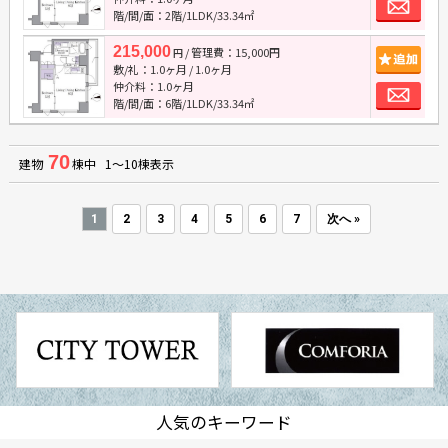
お
階/間/面：2階/1LDK/33.34㎡
215,000
/ 管理費：15,000円
追
円
敷/礼：
1.0ヶ月
/
1.0ヶ月
お
仲介料：
1.0ヶ月
階/間/面：6階/1LDK/33.34㎡
70
建物
棟中 1～10棟表示
1
2
3
4
5
6
7
次へ »
人気のキーワード