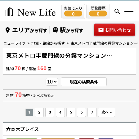
お気に入り
閲覧履歴
0
0
エリア
駅
お問い合わせ
から探す
から探す
ニューライフ
地域・路線から探す
東京メトロ半蔵門線の賃貸マンション一
東京メトロ半蔵門線の分譲マンション情報一覧
70
160
建物
棟 / 部屋
室
現在の検索条件
70
建物
棟中 / 1～10棟表示
1
2
3
4
5
6
7
次へ »
六本木プレイス