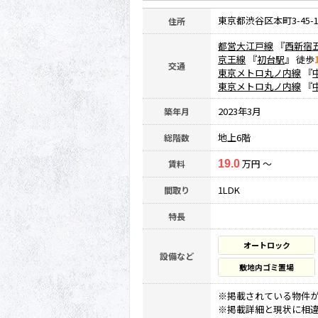
東京都渋谷区本町3-45-
住所
都営大江戸線
『
西新宿
京王線
『
初台駅
』 徒歩
交通
東京メトロ丸ノ内線
『
東京メトロ丸ノ内線
『
2023年3月
築年月
地上6階
総階数
万円 ～
賃料
19.0
1LDK
間取り
特長
オートロック
設備など
敷地内ゴミ置場
※掲載されている物件
※掲載詳細と現状に相