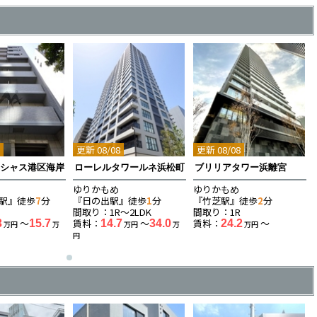
8
更新 08/08
更新 08/08
イシャス港区海岸
ローレルタワールネ浜松町
ブリリアタワー浜離宮
ゆりかもめ
ゆりかもめ
駅』徒歩
7
分
『日の出駅』徒歩
1
分
『竹芝駅』徒歩
2
分
K
間取り：1R〜2LDK
間取り：1R
〜
賃料：
〜
賃料：
〜
3
15.7
14.7
34.0
24.2
万円
万
万円
万
万円
円