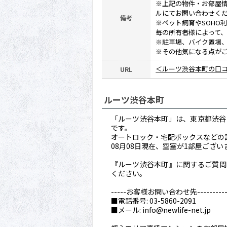
※上記の物件・お部屋
ルにてお問い合わせく
備考
※ペット飼育やSOHO
毎の所有者様によって
※駐車場、バイク置場
※その他気になる点が
＜ルーツ渋谷本町の口
URL
ルーツ渋谷本町
「ルーツ渋谷本町」は、東京都渋谷区
です。
オートロック・宅配ボックスなどの
08月08日現在、空室が1部屋ござ
『ルーツ渋谷本町』に関するご質問や
ください。
-----お客様お問い合わせ先------------
■電話番号: 03-5860-2091
■メール: info@newlife-net.jp