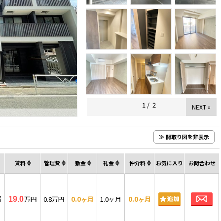
1
/
2
NEXT »
≫ 間取り図を非表示
賃料
管理費
敷金
礼金
仲介料
お気に入り
お問合わせ
お
㎡
万円
0.8万円
0.0ヶ月
1.0ヶ月
0.0ヶ月
19.0