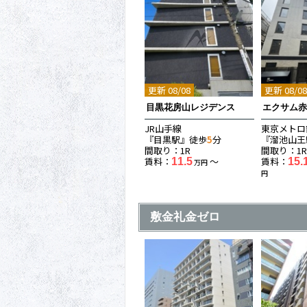
更新 08/08
更新 08/0
目黒花房山レジデンス
エクサム
JR山手線
東京メトロ
『目黒駅』徒歩
5
分
『溜池山王
間取り：1R
間取り：1R
賃料：
〜
賃料：
11.5
15.
万円
円
敷金礼金ゼロ