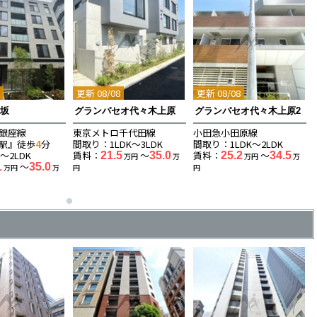
8
更新 08/08
更新 08/08
赤坂
グランパセオ代々木上原
グランパセオ代々木上原2
銀座線
東京メトロ千代田線
小田急小田原線
駅』徒歩
4
分
間取り：1LDK〜3LDK
間取り：1LDK〜2LDK
〜2LDK
賃料：
〜
賃料：
〜
21.5
35.0
25.2
34.5
万円
万
万円
万
〜
1
35.0
万円
万
円
円