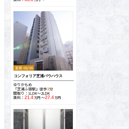
更新 08/08
コンフォリア芝浦バウハウス
ゆりかもめ
『芝浦ふ頭駅』徒歩
3
分
間取り：1LDK〜2LDK
賃料：
〜
21.4
27.4
万円
万円