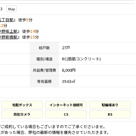
13
Map
五丁目駅
』 徒歩
5
分
12
分
中野坂上駅
』 徒歩
14
分
中野新橋駅
』 徒歩
15
分
27戸
総戸数
RC(鉄筋コンクリート)
種別/構造
8,000円
共益費/管理費
39.63㎡
専有面積
宅配ボックス
インターネット接続可
駐輪場あり
防犯カメラ
CS
BS
がご成約している場合もございますのでご了承くださいませ。
違があった場合、弊社の最新の情報を優先させていただきます。