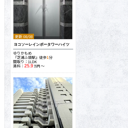
更新 08/08
ヨコソーレインボータワーハイツ
ゆりかもめ
『芝浦ふ頭駅』徒歩
1
分
間取り：1LDK
賃料：
〜
25.9
万円