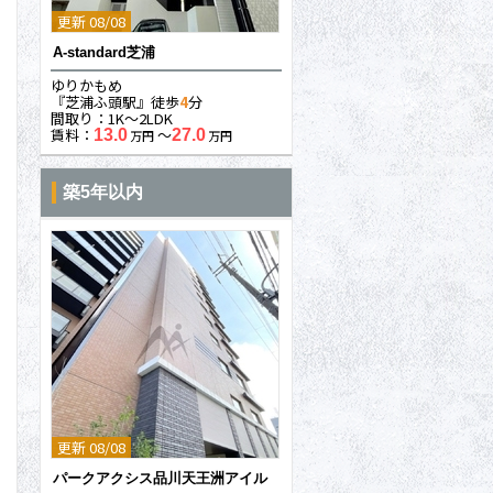
更新 08/08
A-standard芝浦
ゆりかもめ
『芝浦ふ頭駅』徒歩
4
分
間取り：1K〜2LDK
賃料：
〜
13.0
27.0
万円
万円
築5年以内
更新 08/08
パークアクシス品川天王洲アイル