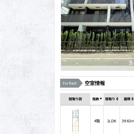
空室情報
For Rent
間取り図
階数
間取り
面積
4階
1LDK
39.63