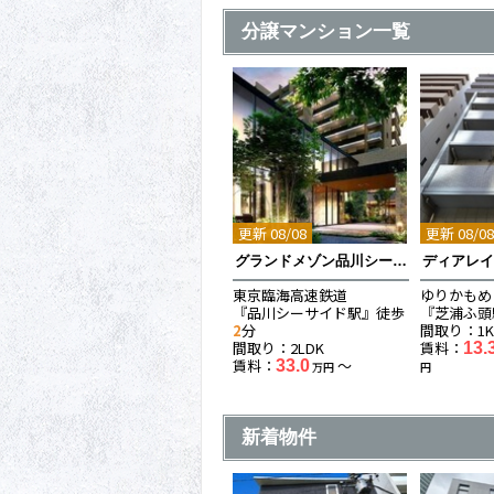
分譲マンション一覧
更新 08/08
更新 08/0
グランドメゾン品川シーサイドの杜
ディアレ
東京臨海高速鉄道
ゆりかもめ
『品川シーサイド駅』徒歩
『芝浦ふ頭
2
分
間取り：1
間取り：2LDK
賃料：
13.
賃料：
〜
33.0
万円
円
新着物件