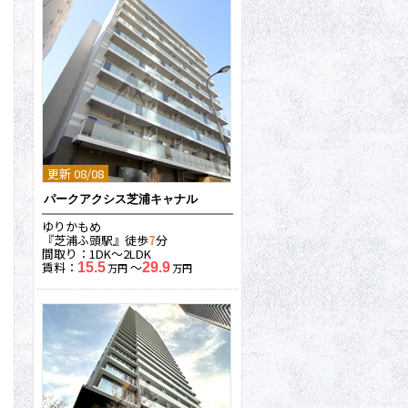
更新 08/08
パークアクシス芝浦キャナル
ゆりかもめ
『芝浦ふ頭駅』徒歩
7
分
間取り：1DK〜2LDK
賃料：
〜
15.5
29.9
万円
万円