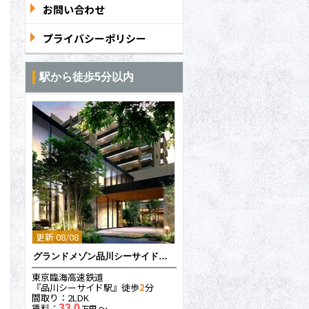
お問い合わせ
プライバシーポリシー
駅から徒歩5分以内
更新 08/08
グランドメゾン品川シーサイドの杜
東京臨海高速鉄道
『品川シーサイド駅』徒歩
2
分
間取り：2LDK
賃料：
〜
33.0
万円