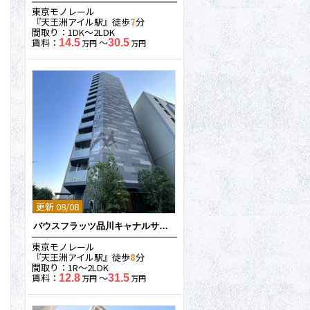
東京モノレール
『天王洲アイル駅』徒歩
7
分
間取り：1DK〜2LDK
賃料：
〜
14.5
30.5
万円
万円
更新 08/08
バウスフラッツ品川キャナルサイド
東京モノレール
『天王洲アイル駅』徒歩
8
分
間取り：1R〜2LDK
賃料：
〜
12.8
31.5
万円
万円