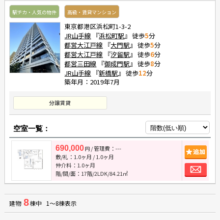
駅チカ・人気の物件
高級・賃貸マンション
東京都港区浜松町1-3-2
JR山手線
『
浜松町駅
』 徒歩
5
分
都営大江戸線
『
大門駅
』 徒歩
5
分
都営大江戸線
『
汐留駅
』 徒歩
6
分
都営三田線
『
御成門駅
』 徒歩
8
分
JR山手線
『
新橋駅
』 徒歩
12
分
築年月：2019年7月
分譲賃貸
空室一覧：
690,000
/ 管理費：---
追
円
敷/礼：
1.0ヶ月
/
1.0ヶ月
お
仲介料：
1.0ヶ月
階/間/面：17階/2LDK/84.21㎡
8
建物
棟中 1～8棟表示