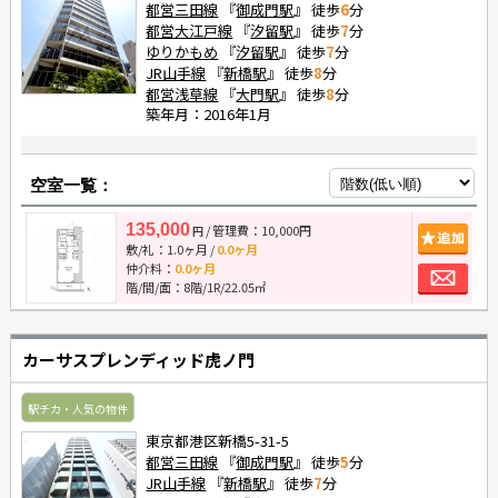
都営三田線
『
御成門駅
』 徒歩
6
分
都営大江戸線
『
汐留駅
』 徒歩
7
分
ゆりかもめ
『
汐留駅
』 徒歩
7
分
JR山手線
『
新橋駅
』 徒歩
8
分
都営浅草線
『
大門駅
』 徒歩
8
分
築年月：2016年1月
空室一覧：
135,000
/ 管理費：10,000円
追
円
敷/礼：
1.0ヶ月
/
0.0ヶ月
お
仲介料：
0.0ヶ月
階/間/面：8階/1R/22.05㎡
カーサスプレンディッド虎ノ門
駅チカ・人気の物件
東京都港区新橋5-31-5
都営三田線
『
御成門駅
』 徒歩
5
分
JR山手線
『
新橋駅
』 徒歩
7
分