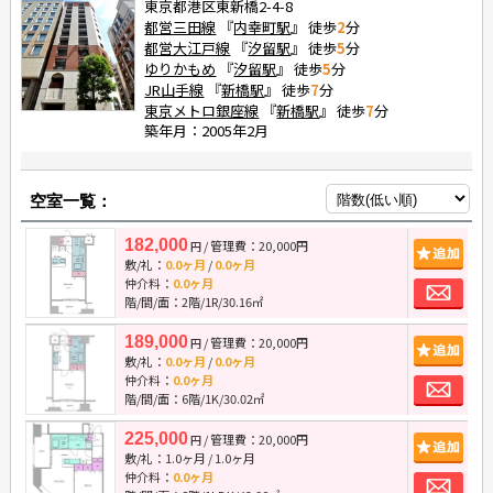
東京都港区東新橋2-4-8
都営三田線
『
内幸町駅
』 徒歩
2
分
都営大江戸線
『
汐留駅
』 徒歩
5
分
ゆりかもめ
『
汐留駅
』 徒歩
5
分
JR山手線
『
新橋駅
』 徒歩
7
分
東京メトロ銀座線
『
新橋駅
』 徒歩
7
分
築年月：2005年2月
空室一覧：
182,000
/ 管理費：20,000円
追
円
敷/礼：
0.0ヶ月
/
0.0ヶ月
お
仲介料：
0.0ヶ月
階/間/面：2階/1R/30.16㎡
189,000
/ 管理費：20,000円
追
円
敷/礼：
0.0ヶ月
/
0.0ヶ月
お
仲介料：
0.0ヶ月
階/間/面：6階/1K/30.02㎡
225,000
/ 管理費：20,000円
追
円
敷/礼：
1.0ヶ月
/
1.0ヶ月
お
仲介料：
0.0ヶ月