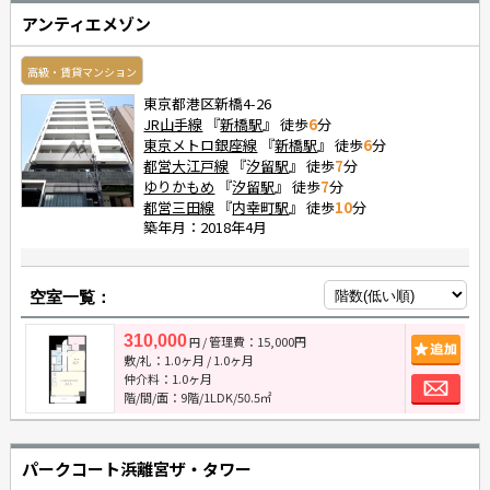
アンティエメゾン
高級・賃貸マンション
東京都港区新橋4-26
JR山手線
『
新橋駅
』 徒歩
6
分
東京メトロ銀座線
『
新橋駅
』 徒歩
6
分
都営大江戸線
『
汐留駅
』 徒歩
7
分
ゆりかもめ
『
汐留駅
』 徒歩
7
分
都営三田線
『
内幸町駅
』 徒歩
10
分
築年月：2018年4月
空室一覧：
310,000
/ 管理費：15,000円
追
円
敷/礼：
1.0ヶ月
/
1.0ヶ月
お
仲介料：
1.0ヶ月
階/間/面：9階/1LDK/50.5㎡
パークコート浜離宮ザ・タワー