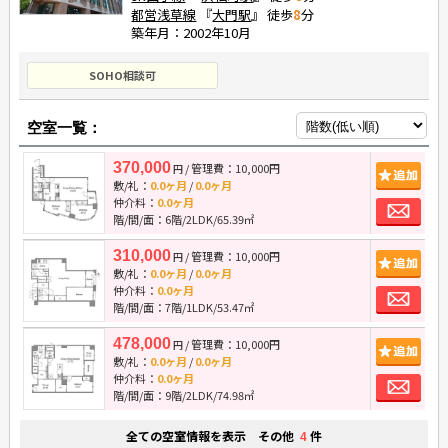
都営浅草線
『
大門駅
』 徒歩
8
分
築年月：2002年10月
SOHO相談可
空室一覧：
370,000
/ 管理費：10,000円
追
円
敷/礼：
0.0ヶ月
/
0.0ヶ月
お
仲介料：
0.0ヶ月
階/間/面：6階/2LDK/65.39㎡
310,000
/ 管理費：10,000円
追
円
敷/礼：
0.0ヶ月
/
0.0ヶ月
お
仲介料：
0.0ヶ月
階/間/面：7階/1LDK/53.47㎡
478,000
/ 管理費：10,000円
追
円
敷/礼：
0.0ヶ月
/
0.0ヶ月
お
仲介料：
0.0ヶ月
階/間/面：9階/2LDK/74.98㎡
全ての空室情報を表示 その他
件
4