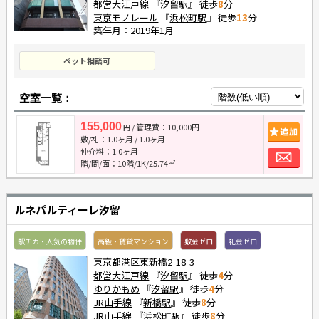
都営大江戸線
『
汐留駅
』 徒歩
8
分
東京モノレール
『
浜松町駅
』 徒歩
13
分
築年月：2019年1月
ペット相談可
空室一覧：
155,000
/ 管理費：10,000円
追
円
敷/礼：
1.0ヶ月
/
1.0ヶ月
お
仲介料：
1.0ヶ月
階/間/面：10階/1K/25.74㎡
ルネパルティーレ汐留
駅チカ・人気の物件
高級・賃貸マンション
敷金ゼロ
礼金ゼロ
東京都港区東新橋2-18-3
都営大江戸線
『
汐留駅
』 徒歩
4
分
ゆりかもめ
『
汐留駅
』 徒歩
4
分
JR山手線
『
新橋駅
』 徒歩
8
分
JR山手線
『
浜松町駅
』 徒歩
8
分