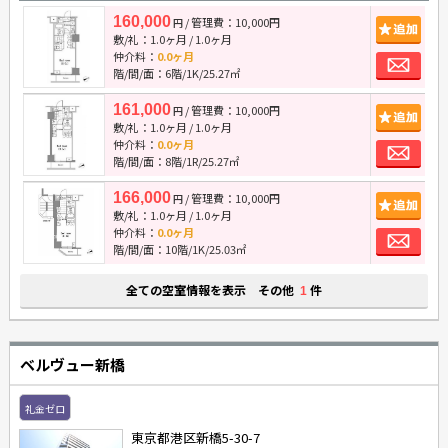
160,000
/ 管理費：10,000円
追
円
敷/礼：
1.0ヶ月
/
1.0ヶ月
お
仲介料：
0.0ヶ月
階/間/面：6階/1K/25.27㎡
161,000
/ 管理費：10,000円
追
円
敷/礼：
1.0ヶ月
/
1.0ヶ月
お
仲介料：
0.0ヶ月
階/間/面：8階/1R/25.27㎡
166,000
/ 管理費：10,000円
追
円
敷/礼：
1.0ヶ月
/
1.0ヶ月
お
仲介料：
0.0ヶ月
階/間/面：10階/1K/25.03㎡
全ての空室情報を表示 その他
件
1
ベルヴュー新橋
礼金ゼロ
東京都港区新橋5-30-7