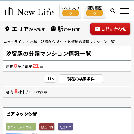
お気に入り
閲覧履歴
0
0
エリア
駅
お問い合わせ
から探す
から探す
ニューライフ
地域・路線から探す
汐留駅の賃貸マンション一覧
汐留駅の分譲マンション情報一覧
8
21
建物
棟 / 部屋
室
現在の検索条件
8
建物
棟中 / 1～8棟表示
ピアネッタ汐留
駅チカ・人気の物件
敷金ゼロ
礼金ゼロ