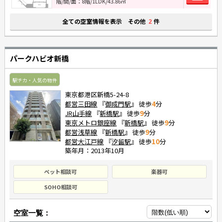
階/間/面：8階/1LDK/43.86㎡
全ての空室情報を表示 その他
件
2
パークハビオ新橋
駅チカ・人気の物件
東京都港区新橋5-24-8
都営三田線
『
御成門駅
』 徒歩
4
分
JR山手線
『
新橋駅
』 徒歩
9
分
東京メトロ銀座線
『
新橋駅
』 徒歩
9
分
都営浅草線
『
新橋駅
』 徒歩
9
分
都営大江戸線
『
汐留駅
』 徒歩
10
分
築年月：2013年10月
ペット相談可
楽器可
SOHO相談可
空室一覧：