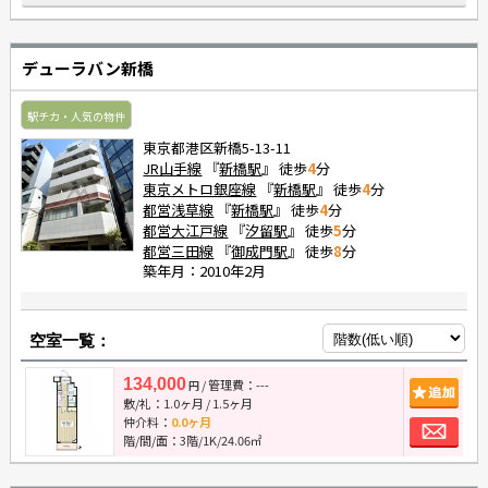
デューラバン新橋
駅チカ・人気の物件
東京都港区新橋5-13-11
JR山手線
『
新橋駅
』 徒歩
4
分
東京メトロ銀座線
『
新橋駅
』 徒歩
4
分
都営浅草線
『
新橋駅
』 徒歩
4
分
都営大江戸線
『
汐留駅
』 徒歩
5
分
都営三田線
『
御成門駅
』 徒歩
8
分
築年月：2010年2月
空室一覧：
134,000
/ 管理費：---
追
円
敷/礼：
1.0ヶ月
/
1.5ヶ月
お
仲介料：
0.0ヶ月
階/間/面：3階/1K/24.06㎡