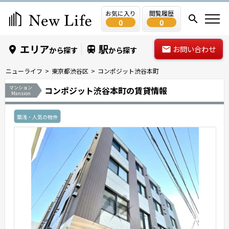
お気に入り
閲覧履歴
0
0
エリア
駅
お問い合わせ
から探す
から探す
ニューライフ
東京都渋谷区
コンポジット渋谷本町
マンション
コンポジット渋谷本町の賃貸情報
Mansion
築浅・人気の物件