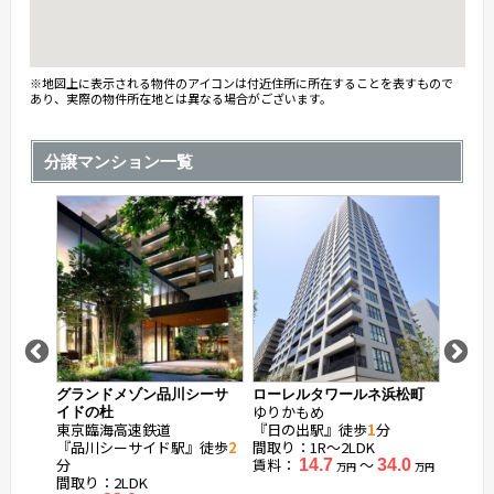
※地図上に表示される物件のアイコンは付近住所に所在することを表すもので
あり、実際の物件所在地とは異なる場合がございます。
分譲マンション一覧
宮
グランドメゾン品川シーサ
ローレルタワールネ浜松町
ディア
ゆりかもめ
ゆりか
イドの杜
東京臨海高速鉄道
『日の出駅』徒歩
1
分
『芝浦
『品川シーサイド駅』徒歩
2
間取り：1R〜2LDK
間取り
分
賃料：
〜
賃料：
14.7
34.0
万円
万円
間取り：2LDK