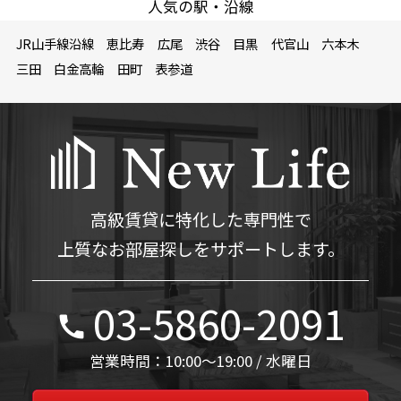
人気の駅・沿線
JR山手線沿線
恵比寿
広尾
渋谷
目黒
代官山
六本木
三田
白金高輪
田町
表参道
高級賃貸に特化した専門性で
上質なお部屋探しをサポートします。
03-5860-2091
営業時間：10:00～19:00 / 水曜日