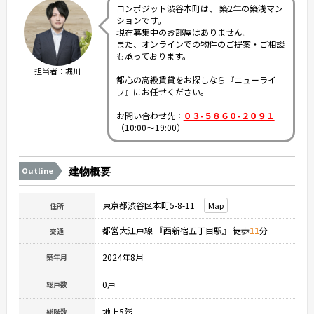
コンポジット渋谷本町は、 築2年の築浅マン
ションです。
現在募集中のお部屋はありません。
また、オンラインでの物件のご提案・ご相談
も承っております。
担当者：堀川
都心の高級賃貸をお探しなら『ニューライ
フ』にお任せください。
お問い合わせ先：
０３-５８６０-２０９１
（10:00～19:00）
Outline
建物概要
東京都渋谷区本町5-8-11
Map
住所
都営大江戸線
『
西新宿五丁目駅
』 徒歩
11
分
交通
2024年8月
築年月
0戸
総戸数
地上5階
総階数