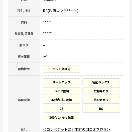
RC(鉄筋コンクリート)
種別/構造
*****
賃料
*****
共益費/管理費
--
間取り
㎡
専有面積
建物特徴
ペット相談可
オートロック
宅配ボックス
バイク置場
駐輪場あり
部屋設備
敷地内ゴミ置場
防犯カメラ
CS
BS
360°パノラマ動画
＜コンポジット渋谷本町の口コミを見る＞
URL