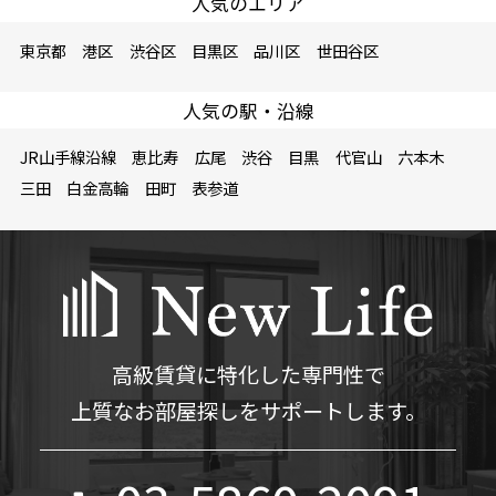
人気のエリア
東京都
港区
渋谷区
目黒区
品川区
世田谷区
人気の駅・沿線
JR山手線沿線
恵比寿
広尾
渋谷
目黒
代官山
六本木
三田
白金高輪
田町
表参道
高級賃貸に特化した専門性で
上質なお部屋探しをサポートします。