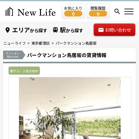
お気に入り
閲覧履歴
0
0
エリア
駅
お問い合わせ
から探す
から探す
ニューライフ
東京都港区
パークマンション鳥居坂
マンション
パークマンション鳥居坂の賃貸情報
Mansion
駅チカ・人気の物件