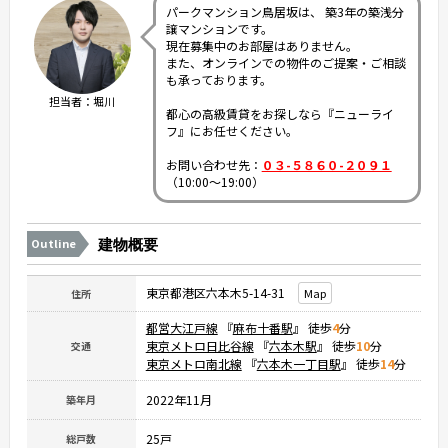
パークマンション鳥居坂は、 築3年の築浅分
譲マンションです。
現在募集中のお部屋はありません。
また、オンラインでの物件のご提案・ご相談
も承っております。
担当者：堀川
都心の高級賃貸をお探しなら『ニューライ
フ』にお任せください。
お問い合わせ先：
０３-５８６０-２０９１
（10:00～19:00）
Outline
建物概要
東京都港区六本木5-14-31
Map
住所
都営大江戸線
『
麻布十番駅
』 徒歩
4
分
東京メトロ日比谷線
『
六本木駅
』 徒歩
10
分
交通
東京メトロ南北線
『
六本木一丁目駅
』 徒歩
14
分
2022年11月
築年月
25戸
総戸数