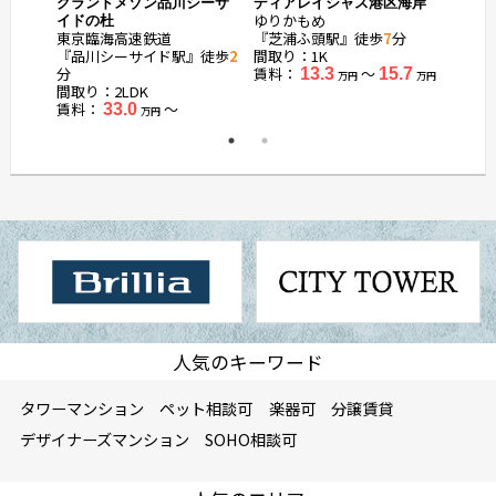
宮
グランドメゾン品川シーサ
ディアレイシャス港区海岸
ローレ
ゆりかもめ
ゆりか
イドの杜
東京臨海高速鉄道
『芝浦ふ頭駅』徒歩
7
分
『日の
『品川シーサイド駅』徒歩
2
間取り：1K
間取り：
分
賃料：
〜
賃料：
13.3
15.7
万円
万円
間取り：2LDK
賃料：
〜
33.0
万円
人気のキーワード
タワーマンション
ペット相談可
楽器可
分譲賃貸
デザイナーズマンション
SOHO相談可