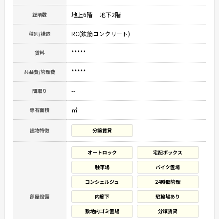
地上6階 地下2階
総階数
RC(鉄筋コンクリート)
種別/構造
*****
賃料
*****
共益費/管理費
--
間取り
㎡
専有面積
建物特徴
分譲賃貸
オートロック
宅配ボックス
駐車場
バイク置場
コンシェルジュ
24時間管理
部屋設備
内廊下
駐輪場あり
敷地内ゴミ置場
分譲賃貸