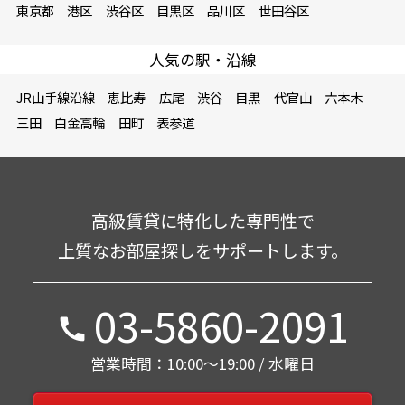
人気のキーワード
タワーマンション
ペット相談可
楽器可
分譲賃貸
デザイナーズマンション
SOHO相談可
人気のエリア
東京都
港区
渋谷区
目黒区
品川区
世田谷区
人気の駅・沿線
JR山手線沿線
恵比寿
広尾
渋谷
目黒
代官山
六本木
三田
白金高輪
田町
表参道
高級賃貸に特化した専門性で
上質なお部屋探しをサポートします。