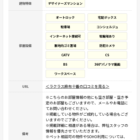
建物特徴
デザイナーズマンション
オートロック
宅配ボックス
駐車場
コンシェルジュ
インターネット接続可
駐輪場あり
部屋設備
敷地内ゴミ置場
防犯カメラ
CATV
CS
BS
360°パノラマ動画
ワークスペース
＜ラクラス麻布十番の口コミを見る＞
URL
※こちらのお部屋情報の他にも空き部屋・空き予
定のお部屋もございますので、メールやお電話に
てお問い合わせください。
※掲載している物件がご成約している場合もござ
いますのでご了承ください。
※掲載詳細に相違がある場合は、弊社スタッフの
情報を優先させていただきます。
備考
※ペット相談可の物件やSOHO利用については、