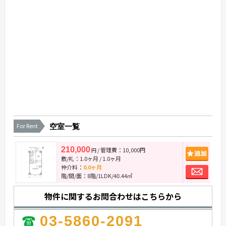
For Rent
空室一覧
210,000
/ 管理費：10,000円
追
円
敷/礼：
1.0ヶ月
/
1.0ヶ月
お
仲介料：
0.0ヶ月
階/間/面：8階/1LDK/40.44㎡
物件に関するお問合わせはこちらから
03-5860-2091