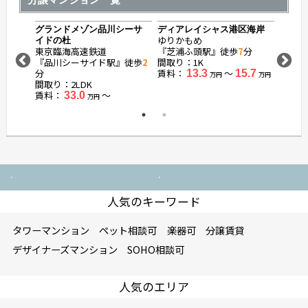
宮
ローレ
ゆりか
『日の
間取り：
賃料：
グランドメゾン品川シーサ
ディアレイシャス港区海岸
ゆりかもめ
イドの杜
東京臨海高速鉄道
『芝浦ふ頭駅』徒歩
7
分
『品川シーサイド駅』徒歩
2
間取り：1K
分
賃料：
〜
13.3
15.7
万円
万円
間取り：2LDK
賃料：
〜
33.0
万円