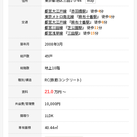
東京都港区三田1-3-44
Map
住所
都営大江戸線
『
赤羽橋駅
』 徒歩
4
分
東京メトロ南北線
『
麻布十番駅
』 徒歩
6
分
都営大江戸線
『
麻布十番駅
』 徒歩
6
分
交通
都営三田線
『
芝公園駅
』 徒歩
11
分
都営浅草線
『
三田駅
』 徒歩
15
分
2008年3月
築年月
49戸
総戸数
地上10階
総階数
RC(鉄筋コンクリート)
種別/構造
21.0
万円 ～
賃料
10,000円
共益費/管理費
1LDK
間取り
40.44㎡
専有面積