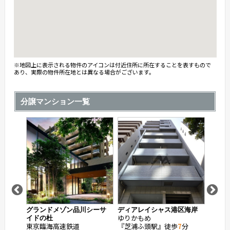
※地図上に表示される物件のアイコンは付近住所に所在することを表すもので
あり、実際の物件所在地とは異なる場合がございます。
分譲マンション一覧
浜松町
グランドメゾン品川シーサ
ディアレイシャス港区海岸
ブリリ
ゆりかもめ
ゆりか
イドの杜
東京臨海高速鉄道
『芝浦ふ頭駅』徒歩
7
分
『竹芝