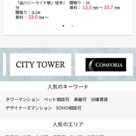
『品川シーサイド駅』徒歩
2
間取り：1K
間取り
分
賃料：
〜
賃料：
4.0
13.3
15.7
万円
万円
万円
間取り：2LDK
賃料：
〜
33.0
万円
人気のキーワード
タワーマンション
ペット相談可
楽器可
分譲賃貸
デザイナーズマンション
SOHO相談可
人気のエリア