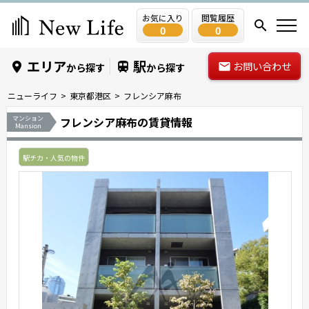
お気に入り
閲覧履歴
0
0
エリア
駅
お問い合わせ
から探す
から探す
ニューライフ
東京都港区
フレンシア麻布
マンション
フレンシア麻布の賃貸情報
Mansion
駅チカ・人気の物件