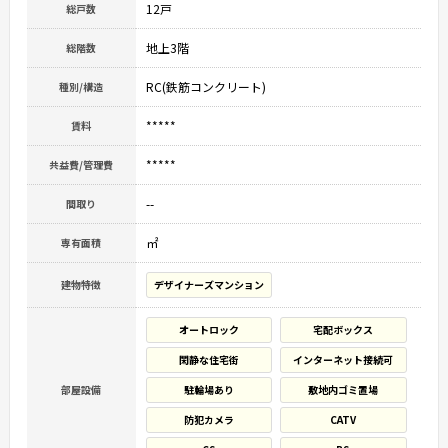
12戸
総戸数
地上3階
総階数
RC(鉄筋コンクリート)
種別/構造
*****
賃料
*****
共益費/管理費
--
間取り
㎡
専有面積
建物特徴
デザイナーズマンション
オートロック
宅配ボックス
閑静な住宅街
インターネット接続可
部屋設備
駐輪場あり
敷地内ゴミ置場
防犯カメラ
CATV