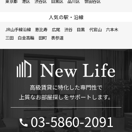
東京都
港区
渋谷区
目黒区
品川区
世田谷区
人気の駅・沿線
JR山手線沿線
恵比寿
広尾
渋谷
目黒
代官山
六本木
三田
白金高輪
田町
表参道
高級賃貸に特化した専門性で
上質なお部屋探しをサポートします。
03-5860-2091