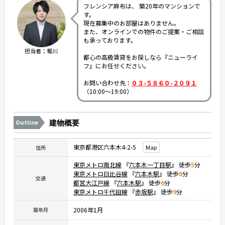
フレンシア麻布は、 築20年のマンションで
す。
現在募集中のお部屋はありません。
また、オンラインでの物件のご提案・ご相談
も承っております。
担当者：堀川
都心の高級賃貸をお探しなら『ニューライ
フ』にお任せください。
お問い合わせ先：
０３-５８６０-２０９１
（10:00～19:00）
Outline
建物概要
東京都港区六本木4-2-5
Map
住所
東京メトロ南北線
『
六本木一丁目駅
』 徒歩
5
分
東京メトロ日比谷線
『
六本木駅
』 徒歩
6
分
交通
都営大江戸線
『
六本木駅
』 徒歩
6
分
東京メトロ千代田線
『
赤坂駅
』 徒歩
9
分
2006年1月
築年月