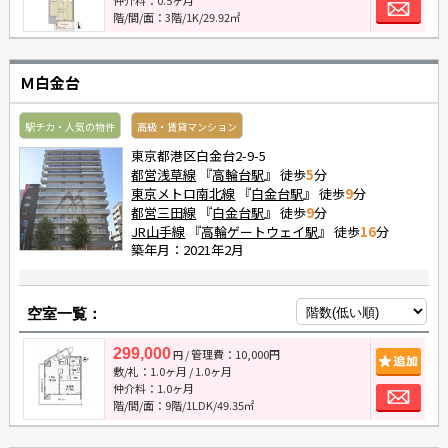
お
階/間/面：3階/1K/29.92㎡
Ｍ白金台
駅チカ・人気の物件
高級・賃貸マンション
東京都港区白金台2-9-5
都営浅草線
『
高輪台駅
』 徒歩
5
分
東京メトロ南北線
『
白金台駅
』 徒歩
9
分
都営三田線
『
白金台駅
』 徒歩
9
分
JR山手線
『
高輪ゲートウェイ駅
』 徒歩
16
分
築年月：2021年2月
空室一覧：
299,000
/ 管理費：10,000円
追
円
敷/礼：
1.0ヶ月
/
1.0ヶ月
お
仲介料：
1.0ヶ月
階/間/面：9階/1LDK/49.35㎡