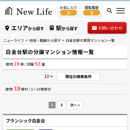
お気に入り
閲覧履歴
0
0
エリア
駅
お問い合わせ
から探す
から探す
ニューライフ
地域・路線から探す
白金台駅の賃貸マンション一覧
白金台駅の分譲マンション情報一覧
19
53
建物
棟 / 部屋
室
現在の検索条件
19
建物
棟中 / 1～10棟表示
1
2
次へ »
ブランシック白金台