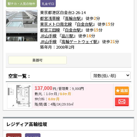
駅チカ・人気の物件
礼金ゼロ
東京都港区白金台2-26-14
都営浅草線
『
高輪台駅
』 徒歩
2
分
東京メトロ南北線
『
白金台駅
』 徒歩
15
分
都営三田線
『
白金台駅
』 徒歩
15
分
JR山手線
『
品川駅
』 徒歩
16
分
JR山手線
『
高輪ゲートウェイ駅
』 徒歩
21
分
築年月：2008年2月
楽器可
空室一覧：
137,000
/ 管理費：9,000円
追
円
敷/礼：
1.0ヶ月
/
0.0ヶ月
お
仲介料：
0.0ヶ月
階/間/面：4階/1K/29.93㎡
レジディア高輪桂坂