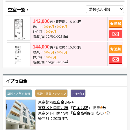
空室一覧：
142,000
/ 管理費：15,000円
追
円
敷/礼：
0.0ヶ月
/
0.0ヶ月
お
仲介料：
0.0ヶ月
階/間/面：2階/1K/25.5㎡
144,000
/ 管理費：15,000円
追
円
敷/礼：
0.0ヶ月
/
0.0ヶ月
お
仲介料：
0.0ヶ月
階/間/面：5階/1K/25.5㎡
イプセ白金
築浅・人気の物件
高級・賃貸マンション
礼金ゼロ
東京都港区白金2-6-4
東京メトロ南北線
『
白金台駅
』 徒歩
6
分
東京メトロ南北線
『
白金高輪駅
』 徒歩
7
分
築年月：2025年7月