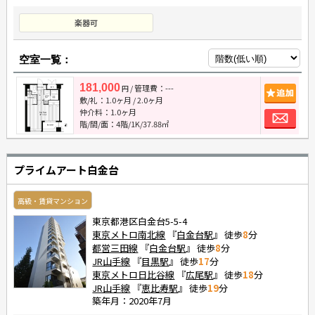
楽器可
空室一覧：
181,000
/ 管理費：---
追
円
敷/礼：
1.0ヶ月
/
2.0ヶ月
お
仲介料：
1.0ヶ月
階/間/面：4階/1K/37.88㎡
プライムアート白金台
高級・賃貸マンション
東京都港区白金台5-5-4
東京メトロ南北線
『
白金台駅
』 徒歩
8
分
都営三田線
『
白金台駅
』 徒歩
8
分
JR山手線
『
目黒駅
』 徒歩
17
分
東京メトロ日比谷線
『
広尾駅
』 徒歩
18
分
JR山手線
『
恵比寿駅
』 徒歩
19
分
築年月：2020年7月