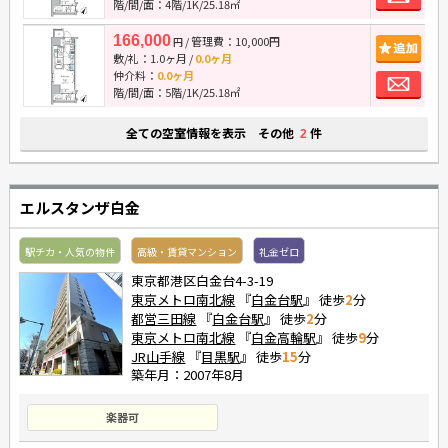
階/間/面：4階/1K/25.18㎡
166,000
/ 管理費：10,000円
追
円
敷/礼：
1.0ヶ月
/
0.0ヶ月
お
仲介料：
0.0ヶ月
階/間/面：5階/1K/25.18㎡
全ての空室情報を表示 その他
件
2
エルスタンザ白金
駅チカ・人気の物件
高級・賃貸マンション
礼金ゼロ
東京都港区白金台4-3-19
東京メトロ南北線
『
白金台駅
』 徒歩
2
分
都営三田線
『
白金台駅
』 徒歩
2
分
東京メトロ南北線
『
白金高輪駅
』 徒歩
9
分
JR山手線
『
目黒駅
』 徒歩
15
分
築年月：2007年8月
楽器可