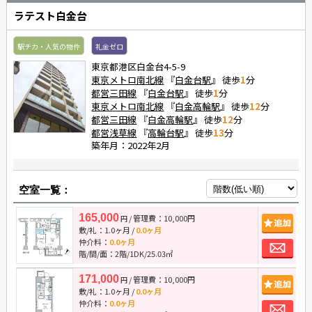
ラテスト白金台
駅チカ・人気の物件
礼金ゼロ
東京都港区白金台4-5-9
東京メトロ南北線
『
白金台駅
』 徒歩
1
分
都営三田線
『
白金台駅
』 徒歩
1
分
東京メトロ南北線
『
白金高輪駅
』 徒歩
12
分
都営三田線
『
白金高輪駅
』 徒歩
12
分
都営浅草線
『
高輪台駅
』 徒歩
13
分
築年月：2022年2月
空室一覧：
165,000
/ 管理費：10,000円
追
円
敷/礼：
1.0ヶ月
/
0.0ヶ月
お
仲介料：
0.0ヶ月
階/間/面：2階/1DK/25.03㎡
171,000
/ 管理費：10,000円
追
円
敷/礼：
1.0ヶ月
/
0.0ヶ月
お
仲介料：
0.0ヶ月