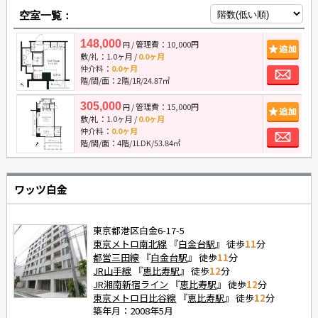
空室一覧：
148,000
/ 管理費：10,000円
追
円
敷/礼：
1.0ヶ月
/
0.0ヶ月
お
仲介料：
0.0ヶ月
階/間/面：2階/1R/24.87㎡
305,000
/ 管理費：15,000円
追
円
敷/礼：
1.0ヶ月
/
0.0ヶ月
お
仲介料：
0.0ヶ月
階/間/面：4階/1LDK/53.84㎡
ワッツ白金
東京都港区白金6-17-5
東京メトロ南北線
『
白金台駅
』 徒歩
11
分
都営三田線
『
白金台駅
』 徒歩
11
分
JR山手線
『
恵比寿駅
』 徒歩
12
分
JR湘南新宿ライン
『
恵比寿駅
』 徒歩
12
分
東京メトロ日比谷線
『
恵比寿駅
』 徒歩
12
分
築年月：2008年5月