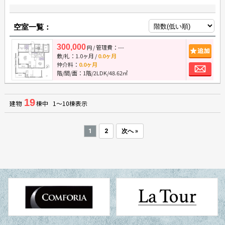
空室一覧：
300,000
/ 管理費：---
追
円
敷/礼：
1.0ヶ月
/
0.0ヶ月
お
仲介料：
0.0ヶ月
階/間/面：1階/2LDK/48.62㎡
19
建物
棟中 1～10棟表示
1
2
次へ »