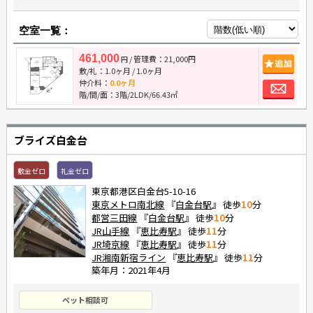
空室一覧：
461,000
/ 管理費：21,000円
追
円
敷/礼：
1.0ヶ月
/
1.0ヶ月
お
仲介料：
0.0ヶ月
階/間/面：3階/2LDK/66.43㎡
ブライズ白金台
敷金ゼロ
礼金ゼロ
東京都港区白金台5-10-16
東京メトロ南北線
『
白金台駅
』 徒歩
10
分
都営三田線
『
白金台駅
』 徒歩
10
分
JR山手線
『
恵比寿駅
』 徒歩
11
分
JR埼京線
『
恵比寿駅
』 徒歩
11
分
JR湘南新宿ライン
『
恵比寿駅
』 徒歩
11
分
築年月：2021年4月
ペット相談可