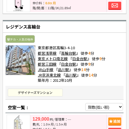
お
仲介料：
0.0ヶ月
階/間/面：11階/1K/21.89㎡
レジデンス高輪台
駅チカ・人気の物件
東京都港区高輪3-4-10
都営浅草線
『
高輪台駅
』 徒歩
4
分
東京メトロ南北線
『
白金台駅
』 徒歩
9
分
都営三田線
『
白金台駅
』 徒歩
9
分
JR山手線
『
品川駅
』 徒歩
14
分
JR京浜東北線
『
品川駅
』 徒歩
14
分
築年月：2012年10月
デザイナーズマンション
空室一覧：
129,000
/ 管理費：---
追
円
敷/礼：
1.0ヶ月
/
1.5ヶ月
仲介料：
0.5ヶ月