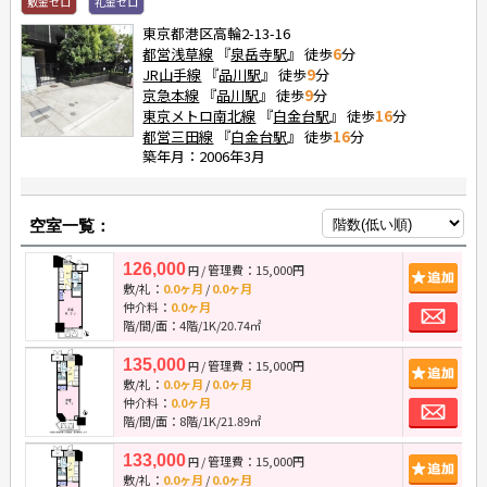
敷金ゼロ
礼金ゼロ
東京都港区高輪2-13-16
都営浅草線
『
泉岳寺駅
』 徒歩
6
分
JR山手線
『
品川駅
』 徒歩
9
分
京急本線
『
品川駅
』 徒歩
9
分
東京メトロ南北線
『
白金台駅
』 徒歩
16
分
都営三田線
『
白金台駅
』 徒歩
16
分
築年月：2006年3月
空室一覧：
126,000
/ 管理費：15,000円
追
円
敷/礼：
0.0ヶ月
/
0.0ヶ月
お
仲介料：
0.0ヶ月
階/間/面：4階/1K/20.74㎡
135,000
/ 管理費：15,000円
追
円
敷/礼：
0.0ヶ月
/
0.0ヶ月
お
仲介料：
0.0ヶ月
階/間/面：8階/1K/21.89㎡
133,000
/ 管理費：15,000円
追
円
敷/礼：
0.0ヶ月
/
0.0ヶ月