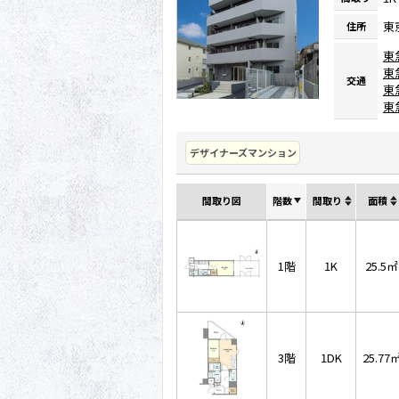
東
住所
東
東
交通
東
東
デザイナーズマンション
間取り図
階数
間取り
面積
1階
1K
25.5㎡
3階
1DK
25.77