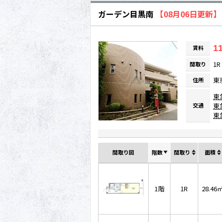
ガーデン目黒南
【08月06日更新】
11
賃料
1R
間取り
東
住所
東
交通
東
東
間取り図
階数
間取り
面積
1階
1R
28.46