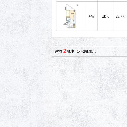
4階
1DK
25.77
2
建物
棟中 1～2棟表示