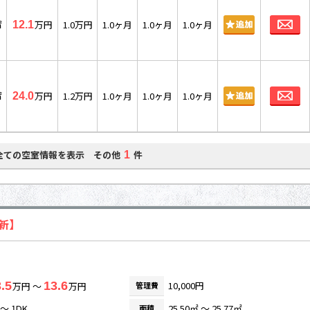
お
㎡
万円
1.0万円
1.0ヶ月
1.0ヶ月
1.0ヶ月
12.1
お
㎡
万円
1.2万円
1.0ヶ月
1.0ヶ月
1.0ヶ月
24.0
全ての空室情報を表示 その他
件
1
更新】
.5
13.6
10,000円
万円 ～
万円
管理費
 ～ 1DK
25.50㎡ ～ 25.77㎡
面積