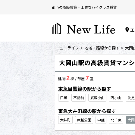
都心の高級賃貸・上質なハイクラス賃貸
エ
ニューライフ
地域・路線から探す
大岡
大岡山駅の高級賃貸マンシ
2
7
建物
棟 / 部屋
室
東急目黒線の駅から探す
目黒
不動前
武蔵小山
西小山
洗足
東急大井町線の駅から探す
大井町
戸越公園
中延
北千束
大岡