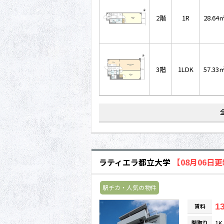
2階
1R
28.64
3階
1LDK
57.33
ラティエラ都立大学
【08月06日
駅チカ・人気の物件
13
賃料
1K
間取り