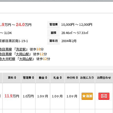
.9
24.0
10,000円 ～ 12,000円
万円 ～
万円
管理費
 ～ 1LDK
28.46㎡ ～ 57.33㎡
面積
京都目黒区南1-19-1
2004年2月
築年月
急目黒線
『
洗足駅
』 徒歩
10
分
急目黒線
『
大岡山駅
』 徒歩
12
分
急大井町線
『
大岡山駅
』 徒歩
12
分
賃料
管理費
敷金
礼金
仲介料
お気に入り
お問合わせ
お
㎡
万円
1.0万円
1.0ヶ月
1.0ヶ月
1.0ヶ月
11.9