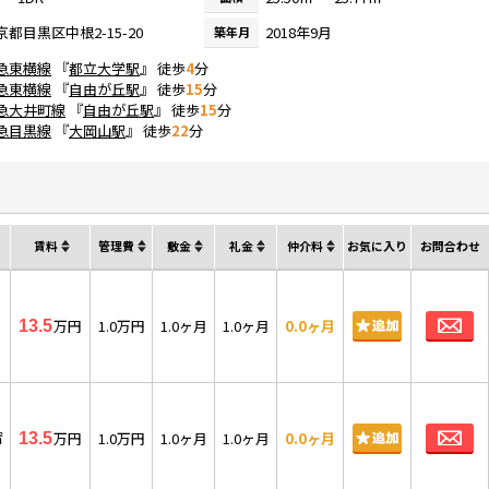
京都目黒区中根2-15-20
2018年9月
築年月
急東横線
『
都立大学駅
』 徒歩
4
分
急東横線
『
自由が丘駅
』 徒歩
15
分
急大井町線
『
自由が丘駅
』 徒歩
15
分
急目黒線
『
大岡山駅
』 徒歩
22
分
賃料
管理費
敷金
礼金
仲介料
お気に入り
お問合わせ
お
万円
1.0万円
1.0ヶ月
1.0ヶ月
0.0ヶ月
13.5
お
㎡
万円
1.0万円
1.0ヶ月
1.0ヶ月
0.0ヶ月
13.5